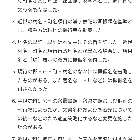
の町名などは地誌・絵図類等を基本とし、適宜他の
文献をも参照した。
近世の村名・町名項目の漢字表記は郷帳類を基準と
し、読み方は現地の慣行等を勘案した。
地名の異記・異訓は本文中にその旨を記した。近世
村名・町名と現行行政地名とが異なる場合は、項目
名と［現］表示の双方に振仮名を付した。
現行の郡・市・町・村名のなかには振仮名を省略し
たものがある。また著名な山・川などには振仮名を
付さなかった。
中世史料は公刊の各叢書類・各県史類および個別の
刊行物によったが、文書名称および所蔵先について
は統一などのため適宜簡略化するなど変更を施した
場合がある。
近世史料は適宜内容に則した表題を簡略に付すか省