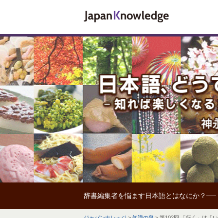
辞書編集者を悩ます日本語とはなにか？──
ジャパンナレッジ
>
知識の泉
>
第102回 「行く」は「