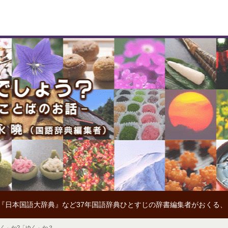
『日本国語大辞典』など37年国語辞典ひとすじの辞書編集者がおくる
いく」か?「ゆく」か？