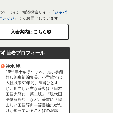
のページは、知識探索サイト「
ジャパ
ナレッジ
」よりお届けしています。
入会案内はこちら
筆者プロフィール
神永 曉
1956年千葉県生まれ。元小学館
辞典編集部編集長。小学館では
入社以来37年間、辞書ひとす
じ。担当した主な辞典は『日本
国語大辞典 第二版』『現代国
語例解辞典』など。著書に『悩
ましい国語辞典―辞書編集者だ
けが知っていることばの深層