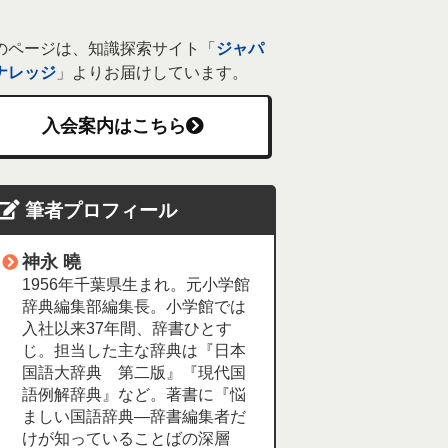
のページは、知識探索サイト「
ジャパ
ナレッジ
」よりお届けしています。
入会案内はこちら
筆者プロフィール
神永 曉
1956年千葉県生まれ。元小学館
辞典編集部編集長。小学館では
入社以来37年間、辞書ひとす
じ。担当した主な辞典は『日本
国語大辞典 第二版』『現代国
語例解辞典』など。著書に『悩
ましい国語辞典―辞書編集者だ
けが知っていることばの深層