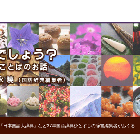
『日本国語大辞典』など37年国語辞典ひとすじの辞書編集者がおくる