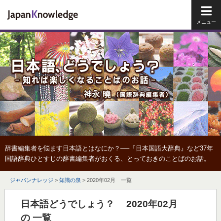
メイ
辞書編集者を悩ます日本語とはなにか？──『日本国語大辞典』など37年
国語辞典ひとすじの辞書編集者がおくる、とっておきのことばのお話。
ジャパンナレッジ
>
知識の泉
>
2020年02月 一覧
日本語どうでしょう？ 2020年02月
の 一覧