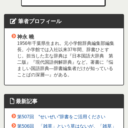
筆者プロフィール
神永 曉
1956年千葉県生まれ。元小学館辞典編集部編集
長。小学館では入社以来37年間、辞書ひとす
じ。担当した主な辞典は『日本国語大辞典 第
二版』『現代国語例解辞典』など。著書に『悩
ましい国語辞典―辞書編集者だけが知っている
ことばの深層―』がある。
最新記事
第507回 “せいぜい”辞書をご活用ください
第506回 「雑草」という草はないが、「雑草」