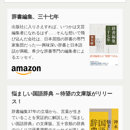
辞書編集、三十七年
出版社に入りさえすれば、いつかは文芸
編集者になれるはず……そんな想いで飛
び込んだ会社は、日本屈指の辞書の専門
家集団だった──興味深い辞書と日本語
話が満載。希少な辞書専門の編集者によ
るエッセイ。
悩ましい国語辞典 ～待望の文庫版がリリー
ス！
辞書編集37年の立場から、言葉が生き
ていることを実証的に解説した『悩まし
い国語辞典』の文庫版。五十音順の辞典
のつくりで蘊蓄満載のエッセイが楽しめ