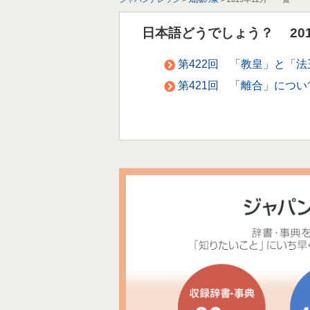
日本語どうでしょう？ 201
第422回 「教皇」と「
第421回 「離合」につ