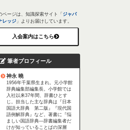
のページは、知識探索サイト「
ジャパ
ナレッジ
」よりお届けしています。
入会案内はこちら
筆者プロフィール
神永 曉
1956年千葉県生まれ。元小学館
辞典編集部編集長。小学館では
入社以来37年間、辞書ひとす
じ。担当した主な辞典は『日本
国語大辞典 第二版』『現代国
語例解辞典』など。著書に『悩
ましい国語辞典―辞書編集者だ
けが知っていることばの深層