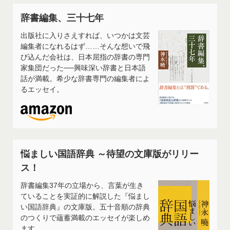
辞書編集、三十七年
出版社に入りさえすれば、いつかは文芸
編集者になれるはず……そんな想いで飛
び込んだ会社は、日本屈指の辞書の専門
家集団だった──興味深い辞書と日本語
話が満載。希少な辞書専門の編集者によ
るエッセイ。
悩ましい国語辞典 ～待望の文庫版がリリー
ス！
辞書編集37年の立場から、言葉が生き
ていることを実証的に解説した『悩まし
い国語辞典』の文庫版。五十音順の辞典
のつくりで蘊蓄満載のエッセイが楽しめ
ます。