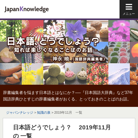
メイ
辞書編集者を悩ます日本語とはなにか？──『日本国語大辞典』など37年
国語辞典ひとすじの辞書編集者がおくる、とっておきのことばのお話。
ジャパンナレッジ
>
知識の泉
>
2019年11月 一覧
日本語どうでしょう？ 2019年11月
の 一覧