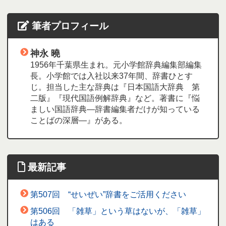
筆者プロフィール
神永 曉
1956年千葉県生まれ。元小学館辞典編集部編集
長。小学館では入社以来37年間、辞書ひとす
じ。担当した主な辞典は『日本国語大辞典 第
二版』『現代国語例解辞典』など。著書に『悩
ましい国語辞典―辞書編集者だけが知っている
ことばの深層―』がある。
最新記事
第507回 “せいぜい”辞書をご活用ください
第506回 「雑草」という草はないが、「雑草」
はある