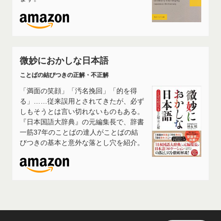
微妙におかしな日本語
ことばの結びつきの正解・不正解
「満面の笑顔」「汚名挽回」「的を得
る」……従来誤用とされてきたが、必ず
しもそうとは言い切れないものもある。
『日本国語大辞典』の元編集長で、辞書
一筋37年のことばの達人がことばの結
びつきの基本と意外な落とし穴を紹介。