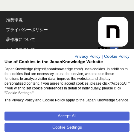
推奨環境
プライバシーポリシー
著作権について
リンクについて
Privacy Policy
|
Cookie Policy
免責事項
Use of Cookies in the JapanKnowledge Website
運営会社
JapanKnowledge (https://japanknowledge.com/) uses cookies. In addition to
the cookies that are necessary to use the service, we also use these
functions to analyze visitor data, improve the website, and display
アクセシビリティ対応
personalized content. If you agree to accept cookies, please click "Accept All."
If you wish to set cookie preferences in detail or individually, please click
クッキーポリシー
"Cookie Settings."
Cookie設定
The Privacy Policy and Cookie Policy apply to the Japan Knowledge Service.
Accept All
©2001-2026
NetAdvance Inc. All rights reserved.
掲載の記事・
写真・イラスト等のすべてのコンテンツの無断複写・転載を禁じ
Cookie Settings
ます