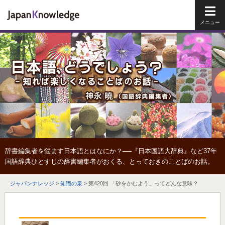
メイ
辞書編集者を悩ます日本語とはなにか？──『日本国語大辞典』など37年
国語辞典ひとすじの辞書編集者がおくる、とっておきのことばのお話。
ジャパンナレッジ
>
知識の泉
>
第420回 「砂をかむよう」ってどんな意味？