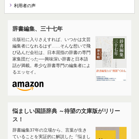
利用者の声
辞書編集、三十七年
出版社に入りさえすれば、いつかは文芸
編集者になれるはず……そんな想いで飛
び込んだ会社は、日本屈指の辞書の専門
家集団だった──興味深い辞書と日本語
話が満載。希少な辞書専門の編集者によ
るエッセイ。
悩ましい国語辞典 ～待望の文庫版がリリー
ス！
辞書編集37年の立場から、言葉が生き
ていることを実証的に解説した『悩まし