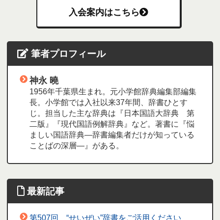
入会案内はこちら
筆者プロフィール
神永 曉
1956年千葉県生まれ。元小学館辞典編集部編集
長。小学館では入社以来37年間、辞書ひとす
じ。担当した主な辞典は『日本国語大辞典 第
二版』『現代国語例解辞典』など。著書に『悩
ましい国語辞典―辞書編集者だけが知っている
ことばの深層―』がある。
最新記事
第507回 “せいぜい”辞書をご活用ください