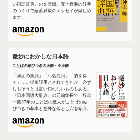
い国語辞典』の文庫版。五十音順の辞典
のつくりで蘊蓄満載のエッセイが楽しめ
ます。
微妙におかしな日本語
ことばの結びつきの正解・不正解
「満面の笑顔」「汚名挽回」「的を得
る」……従来誤用とされてきたが、必ず
しもそうとは言い切れないものもある。
『日本国語大辞典』の元編集長で、辞書
一筋37年のことばの達人がことばの結
びつきの基本と意外な落とし穴を紹介。