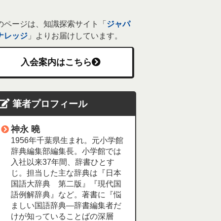
のページは、知識探索サイト「
ジャパ
ナレッジ
」よりお届けしています。
入会案内はこちら
筆者プロフィール
神永 曉
1956年千葉県生まれ。元小学館
辞典編集部編集長。小学館では
入社以来37年間、辞書ひとす
じ。担当した主な辞典は『日本
国語大辞典 第二版』『現代国
語例解辞典』など。著書に『悩
ましい国語辞典―辞書編集者だ
けが知っていることばの深層