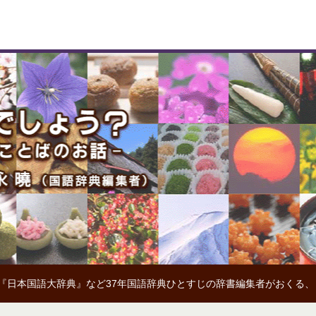
『日本国語大辞典』など37年国語辞典ひとすじの辞書編集者がおくる