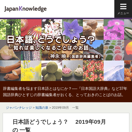
メイ
辞書編集者を悩ます日本語とはなにか？──『日本国語大辞典』など37年
国語辞典ひとすじの辞書編集者がおくる、とっておきのことばのお話。
ジャパンナレッジ
>
知識の泉
>
2019年09月 一覧
日本語どうでしょう？ 2019年09月
の 一覧