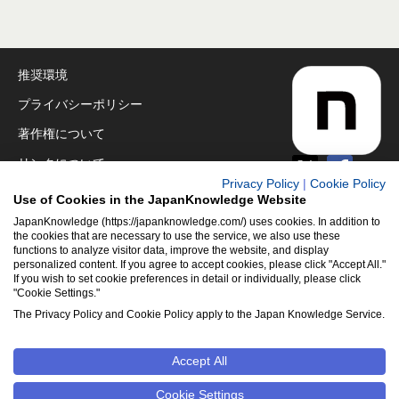
推奨環境
プライバシーポリシー
著作権について
リンクについて
Privacy Policy
|
Cookie Policy
免責事項
Use of Cookies in the JapanKnowledge Website
運営会社
JapanKnowledge (https://japanknowledge.com/) uses cookies. In addition to
the cookies that are necessary to use the service, we also use these
functions to analyze visitor data, improve the website, and display
アクセシビリティ対応
personalized content. If you agree to accept cookies, please click "Accept All."
If you wish to set cookie preferences in detail or individually, please click
クッキーポリシー
"Cookie Settings."
Cookie設定
The Privacy Policy and Cookie Policy apply to the Japan Knowledge Service.
Accept All
©2001-2026
NetAdvance Inc. All rights reserved.
掲載の記事・
写真・イラスト等のすべてのコンテンツの無断複写・転載を禁じ
Cookie Settings