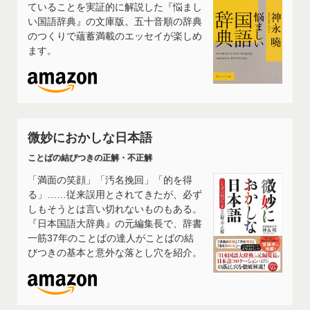
ていることを実証的に解説した『悩まし
い国語辞典』の文庫版。五十音順の辞典
のつくりで蘊蓄満載のエッセイが楽しめ
ます。
微妙におかしな日本語
ことばの結びつきの正解・不正解
「満面の笑顔」「汚名挽回」「的を得
る」……従来誤用とされてきたが、必ず
しもそうとは言い切れないものもある。
『日本国語大辞典』の元編集長で、辞書
一筋37年のことばの達人がことばの結
びつきの基本と意外な落とし穴を紹介。