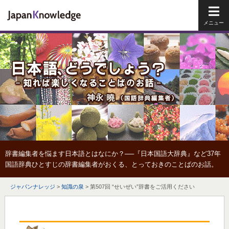
メイ
辞書編集者を悩ます日本語とはなにか？──『日本国語大辞典』など37年
国語辞典ひとすじの辞書編集者がおくる、とっておきのことばのお話。
ジャパンナレッジ
>
知識の泉
>
第507回 “せいぜい”辞書をご活用ください