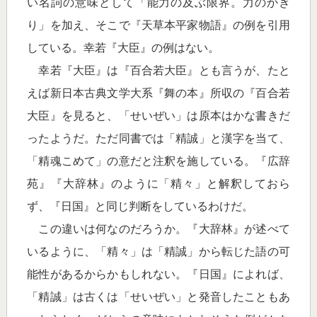
い名詞の意味として「能力の及ぶ限界。力のかぎ
り」を加え、そこで『天草本平家物語』の例を引用
している。幸若『大臣』の例はない。
幸若『大臣』は『百合若大臣』とも言うが、たと
えば新日本古典文学大系『舞の本』所収の『百合若
大臣』を見ると、「せいぜい」は原本はかな書きだ
ったようだ。ただ同書では「精誠」と漢字を当て、
「精魂こめて」の意だと注釈を施している。『広辞
苑』『大辞林』のように「精々」と解釈しておら
ず、『日国』と同じ判断をしているわけだ。
この違いは何なのだろうか。『大辞林』が述べて
いるように、「精々」は「精誠」から転じた語の可
能性があるからかもしれない。『日国』によれば、
「精誠」は古くは「せいぜい」と発音したこともあ