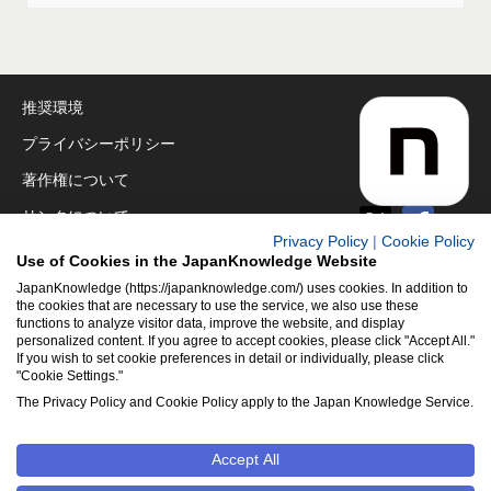
推奨環境
プライバシーポリシー
著作権について
リンクについて
Privacy Policy
|
Cookie Policy
免責事項
Use of Cookies in the JapanKnowledge Website
運営会社
JapanKnowledge (https://japanknowledge.com/) uses cookies. In addition to
the cookies that are necessary to use the service, we also use these
functions to analyze visitor data, improve the website, and display
アクセシビリティ対応
personalized content. If you agree to accept cookies, please click "Accept All."
If you wish to set cookie preferences in detail or individually, please click
クッキーポリシー
"Cookie Settings."
Cookie設定
The Privacy Policy and Cookie Policy apply to the Japan Knowledge Service.
Accept All
©2001-2026
NetAdvance Inc. All rights reserved.
掲載の記事・