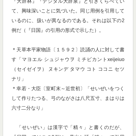
『大辞林』『デジタル大辞泉』と引きくらべてい
て、興味深いことに気づいた。同じ用例を引用して
いるのに、扱いが異なるのである。それは以下の2
例だ（『日国』の引用の形式で示した）。
＊天草本平家物語〔１５９２〕読誦の人に対して書
す「マヨエル シュジャウヲ ミチビカントxeijeiuo
（セイゼイヲ） ヌキンデ タマウ コト ココニ セツ
ナリ」
＊幸若・大臣〔室町末～近世初〕「せいぜいをつく
して作りたつる、弓のながさは八尺五寸、まはりは
六寸二分なり」
「せいぜい」は漢字で「精々」と書くのだが、