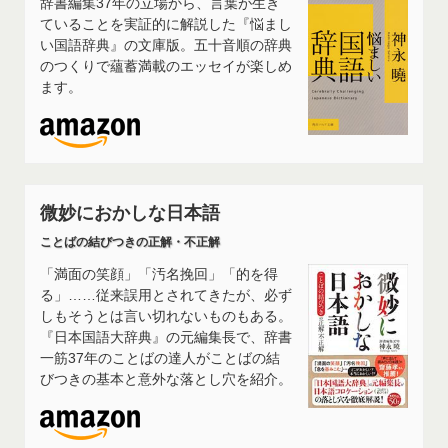
辞書編集37年の立場から、言葉が生き
ていることを実証的に解説した『悩まし
い国語辞典』の文庫版。五十音順の辞典
のつくりで蘊蓄満載のエッセイが楽しめ
ます。
微妙におかしな日本語
ことばの結びつきの正解・不正解
「満面の笑顔」「汚名挽回」「的を得
る」……従来誤用とされてきたが、必ず
しもそうとは言い切れないものもある。
『日本国語大辞典』の元編集長で、辞書
一筋37年のことばの達人がことばの結
びつきの基本と意外な落とし穴を紹介。