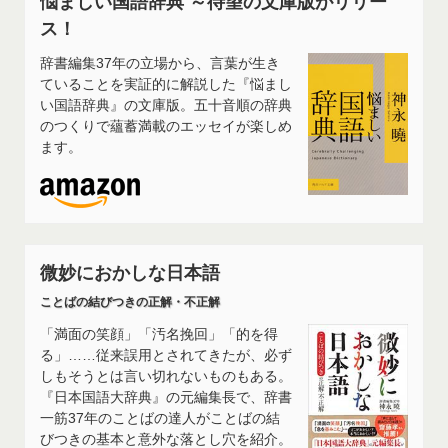
悩ましい国語辞典 ～待望の文庫版がリリー
ス！
辞書編集37年の立場から、言葉が生き
ていることを実証的に解説した『悩まし
い国語辞典』の文庫版。五十音順の辞典
のつくりで蘊蓄満載のエッセイが楽しめ
ます。
微妙におかしな日本語
ことばの結びつきの正解・不正解
「満面の笑顔」「汚名挽回」「的を得
る」……従来誤用とされてきたが、必ず
しもそうとは言い切れないものもある。
『日本国語大辞典』の元編集長で、辞書
一筋37年のことばの達人がことばの結
びつきの基本と意外な落とし穴を紹介。