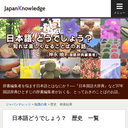
メイ
辞書編集者を悩ます日本語とはなにか？──『日本国語大辞典』など37年
国語辞典ひとすじの辞書編集者がおくる、とっておきのことばのお話。
ジャパンナレッジ
>
知識の泉
>
歴史 検索結果
日本語どうでしょう？ 歴史 一覧