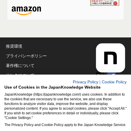
推奨環境
プライバシーポリシー
著作権について
リンクについて
Privacy Policy
|
Cookie Policy
免責事項
Use of Cookies in the JapanKnowledge Website
運営会社
JapanKnowledge (https://japanknowledge.com/) uses cookies. In addition to
the cookies that are necessary to use the service, we also use these
functions to analyze visitor data, improve the website, and display
アクセシビリティ対応
personalized content. If you agree to accept cookies, please click "Accept All."
If you wish to set cookie preferences in detail or individually, please click
クッキーポリシー
"Cookie Settings."
Cookie設定
The Privacy Policy and Cookie Policy apply to the Japan Knowledge Service.