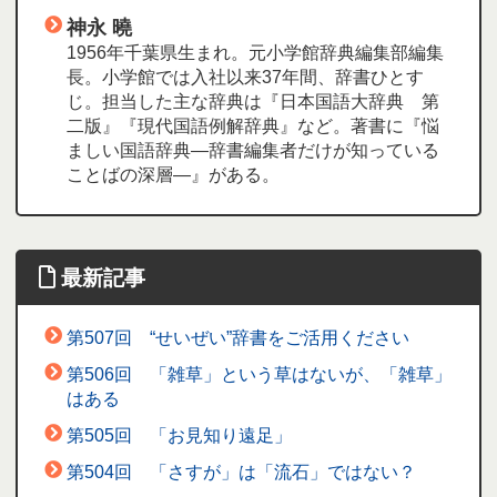
神永 曉
1956年千葉県生まれ。元小学館辞典編集部編集
長。小学館では入社以来37年間、辞書ひとす
じ。担当した主な辞典は『日本国語大辞典 第
二版』『現代国語例解辞典』など。著書に『悩
ましい国語辞典―辞書編集者だけが知っている
ことばの深層―』がある。
最新記事
第507回 “せいぜい”辞書をご活用ください
第506回 「雑草」という草はないが、「雑草」
はある
第505回 「お見知り遠足」
第504回 「さすが」は「流石」ではない？