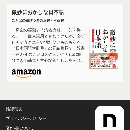
微妙におかしな日本語
ことばの結びつきの正解・不正解
「満面の笑顔」「汚名挽回」「的を得
る」……従来誤用とされてきたが、必ず
しもそうとは言い切れないものもある。
『日本国語大辞典』の元編集長で、辞書
一筋37年のことばの達人がことばの結
びつきの基本と意外な落とし穴を紹介。
推奨環境
プライバシーポリシー
著作権について