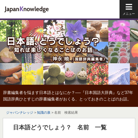
メイ
辞書編集者を悩ます日本語とはなにか？──『日本国語大辞典』など37年
国語辞典ひとすじの辞書編集者がおくる、とっておきのことばのお話。
ジャパンナレッジ
>
知識の泉
>
名前 検索結果
日本語どうでしょう？ 名前 一覧