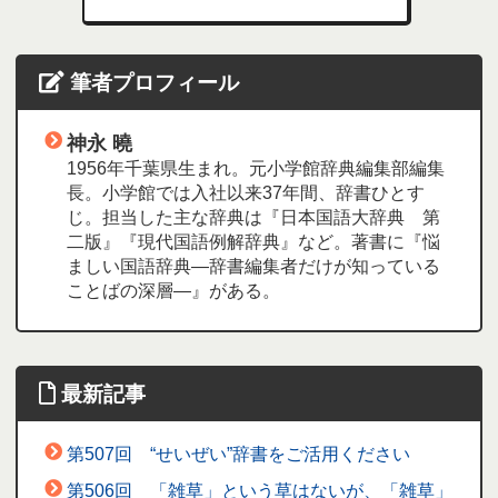
筆者プロフィール
神永 曉
1956年千葉県生まれ。元小学館辞典編集部編集
長。小学館では入社以来37年間、辞書ひとす
じ。担当した主な辞典は『日本国語大辞典 第
二版』『現代国語例解辞典』など。著書に『悩
ましい国語辞典―辞書編集者だけが知っている
ことばの深層―』がある。
最新記事
第507回 “せいぜい”辞書をご活用ください
第506回 「雑草」という草はないが、「雑草」