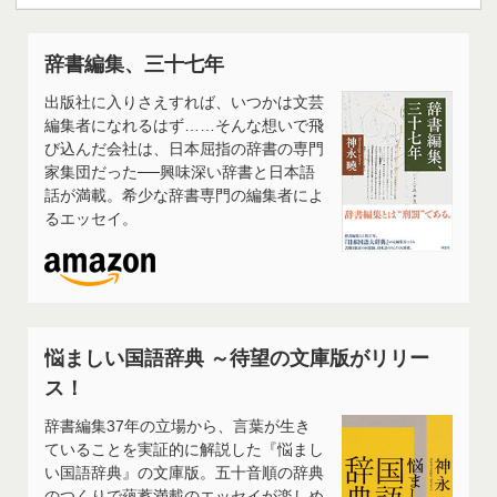
辞書編集、三十七年
出版社に入りさえすれば、いつかは文芸
編集者になれるはず……そんな想いで飛
び込んだ会社は、日本屈指の辞書の専門
家集団だった──興味深い辞書と日本語
話が満載。希少な辞書専門の編集者によ
るエッセイ。
悩ましい国語辞典 ～待望の文庫版がリリー
ス！
辞書編集37年の立場から、言葉が生き
ていることを実証的に解説した『悩まし
い国語辞典』の文庫版。五十音順の辞典
のつくりで蘊蓄満載のエッセイが楽しめ