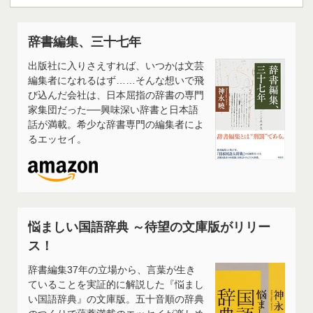
辞書編集、三十七年
出版社に入りさえすれば、いつかは文芸
編集者になれるはず……そんな想いで飛
び込んだ会社は、日本屈指の辞書の専門
家集団だった──興味深い辞書と日本語
話が満載。希少な辞書専門の編集者によ
るエッセイ。
悩ましい国語辞典 ～待望の文庫版がリリー
ス！
辞書編集37年の立場から、言葉が生き
ていることを実証的に解説した『悩まし
い国語辞典』の文庫版。五十音順の辞典