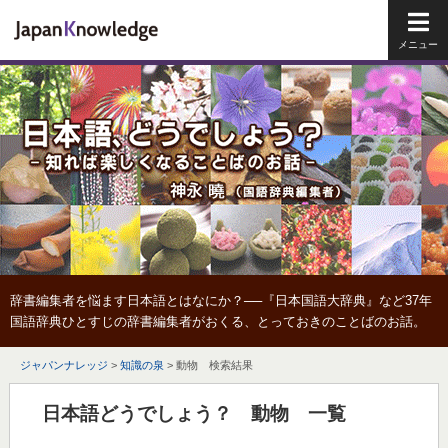
メイ
辞書編集者を悩ます日本語とはなにか？──『日本国語大辞典』など37年
国語辞典ひとすじの辞書編集者がおくる、とっておきのことばのお話。
ジャパンナレッジ
>
知識の泉
>
動物 検索結果
日本語どうでしょう？ 動物 一覧