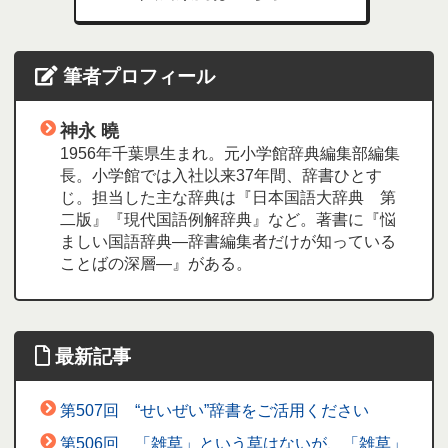
筆者プロフィール
神永 曉
1956年千葉県生まれ。元小学館辞典編集部編集
長。小学館では入社以来37年間、辞書ひとす
じ。担当した主な辞典は『日本国語大辞典 第
二版』『現代国語例解辞典』など。著書に『悩
ましい国語辞典―辞書編集者だけが知っている
ことばの深層―』がある。
最新記事
第507回 “せいぜい”辞書をご活用ください
第506回 「雑草」という草はないが、「雑草」