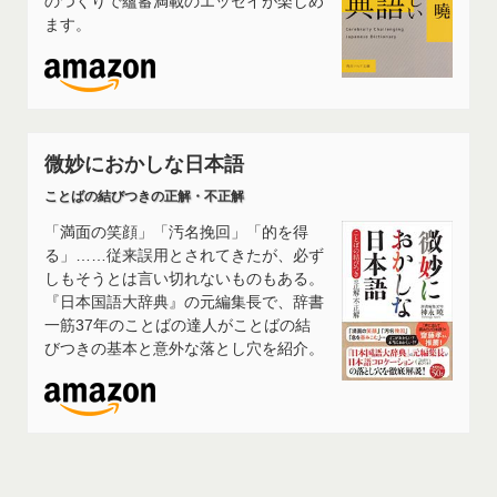
のつくりで蘊蓄満載のエッセイが楽しめ
ます。
微妙におかしな日本語
ことばの結びつきの正解・不正解
「満面の笑顔」「汚名挽回」「的を得
る」……従来誤用とされてきたが、必ず
しもそうとは言い切れないものもある。
『日本国語大辞典』の元編集長で、辞書
一筋37年のことばの達人がことばの結
びつきの基本と意外な落とし穴を紹介。