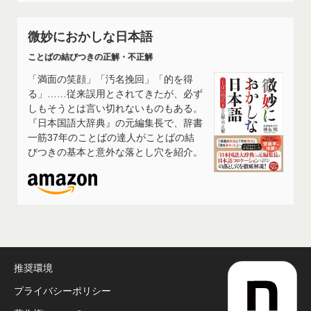
微妙におかしな日本語
ことばの結びつきの正解・不正解
「満面の笑顔」「汚名挽回」「的を得
る」……従来誤用とされてきたが、必ず
しもそうとは言い切れないものもある。
『日本国語大辞典』の元編集長で、辞書
一筋37年のことばの達人がことばの結
びつきの基本と意外な落とし穴を紹介。
推奨環境
プライバシーポリシー