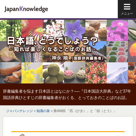
メイ
辞書編集者を悩ます日本語とはなにか？──『日本国語大辞典』など37年
国語辞典ひとすじの辞書編集者がおくる、とっておきのことばのお話。
ジャパンナレッジ
>
知識の泉
>
第458回 「匹（ひき）」と「頭（とう）」