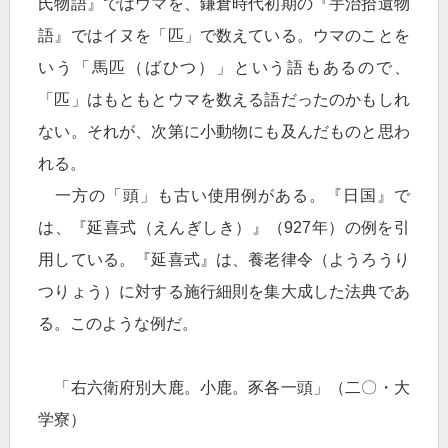
氏物語』ではウマを、鎌倉時代初期の『宇治拾遺物
語』ではイヌを「匹」で数えている。ウマのことを
いう「馬匹（ばひつ）」という語もあるので、
「匹」はもともとウマを数える語だったのかもしれ
ない。それが、次第に小動物にも及んだものと思わ
れる。
一方の「頭」も古い使用例がある。『日国』で
は、『延喜式（えんぎしき）』（927年）の例を引
用している。『延喜式』は、養老律令（ようろうり
つりょう）に対する施行細則を集大成した法典であ
る。このような例だ。
「右六衛府別大鹿。小鹿。豕各一頭」（二〇・大
学寮）