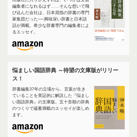
編集者になれるはず……そんな想いで飛
び込んだ会社は、日本屈指の辞書の専門
家集団だった──興味深い辞書と日本語
話が満載。希少な辞書専門の編集者によ
るエッセイ。
悩ましい国語辞典 ～待望の文庫版がリリー
ス！
辞書編集37年の立場から、言葉が生き
ていることを実証的に解説した『悩まし
い国語辞典』の文庫版。五十音順の辞典
のつくりで蘊蓄満載のエッセイが楽しめ
ます。