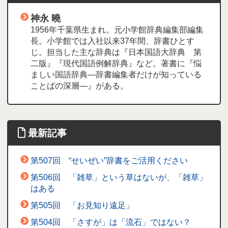
神永 曉
1956年千葉県生まれ。元小学館辞典編集部編集
長。小学館では入社以来37年間、辞書ひとす
じ。担当した主な辞典は『日本国語大辞典 第
二版』『現代国語例解辞典』など。著書に『悩
ましい国語辞典―辞書編集者だけが知っている
ことばの深層―』がある。
最新記事
第507回 “せいぜい”辞書をご活用ください
第506回 「雑草」という草はないが、「雑草」
はある
第505回 「お見知り遠足」
第504回 「さすが」は「流石」ではない？