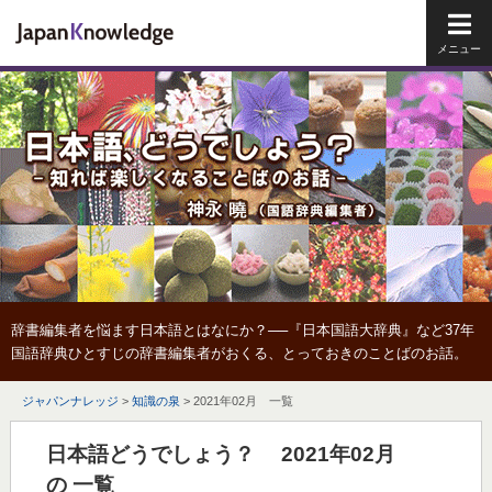
メイ
辞書編集者を悩ます日本語とはなにか？──『日本国語大辞典』など37年
国語辞典ひとすじの辞書編集者がおくる、とっておきのことばのお話。
ジャパンナレッジ
>
知識の泉
>
2021年02月 一覧
日本語どうでしょう？ 2021年02月
の 一覧