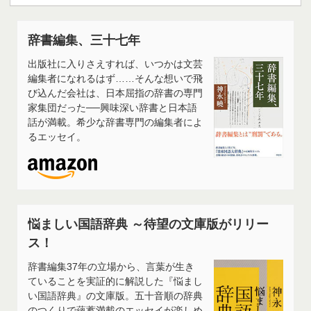
辞書編集、三十七年
出版社に入りさえすれば、いつかは文芸
編集者になれるはず……そんな想いで飛
び込んだ会社は、日本屈指の辞書の専門
家集団だった──興味深い辞書と日本語
話が満載。希少な辞書専門の編集者によ
るエッセイ。
悩ましい国語辞典 ～待望の文庫版がリリー
ス！
辞書編集37年の立場から、言葉が生き
ていることを実証的に解説した『悩まし
い国語辞典』の文庫版。五十音順の辞典
のつくりで蘊蓄満載のエッセイが楽しめ