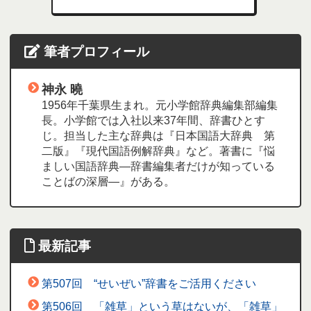
筆者プロフィール
神永 曉
1956年千葉県生まれ。元小学館辞典編集部編集
長。小学館では入社以来37年間、辞書ひとす
じ。担当した主な辞典は『日本国語大辞典 第
二版』『現代国語例解辞典』など。著書に『悩
ましい国語辞典―辞書編集者だけが知っている
ことばの深層―』がある。
最新記事
第507回 “せいぜい”辞書をご活用ください
第506回 「雑草」という草はないが、「雑草」