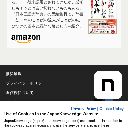
る」……従来誤用とされてきたが、必ず
しもそうとは言い切れないものもある。
『日本国語大辞典』の元編集長で、辞書
一筋37年のことばの達人がことばの結
びつきの基本と意外な落とし穴を紹介。
推奨環境
プライバシーポリシー
著作権について
リンクについて
Privacy Policy
|
Cookie Policy
免責事項
Use of Cookies in the JapanKnowledge Website
運営会社
JapanKnowledge (https://japanknowledge.com/) uses cookies. In addition to
the cookies that are necessary to use the service, we also use these