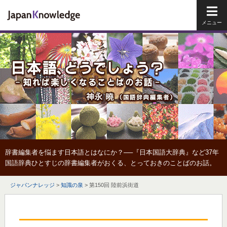
メイ
辞書編集者を悩ます日本語とはなにか？──『日本国語大辞典』など37年
国語辞典ひとすじの辞書編集者がおくる、とっておきのことばのお話。
ジャパンナレッジ
>
知識の泉
>
第150回 陸前浜街道