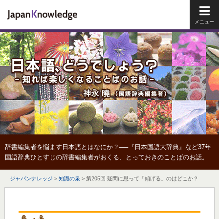
メイ
辞書編集者を悩ます日本語とはなにか？──『日本国語大辞典』など37年
国語辞典ひとすじの辞書編集者がおくる、とっておきのことばのお話。
ジャパンナレッジ
>
知識の泉
>
第205回 疑問に思って「傾げる」のはどこか？