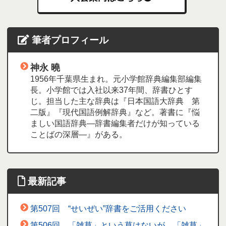
筆者プロフィール
神永 曉
1956年千葉県生まれ。元小学館辞典編集部編集
長。小学館では入社以来37年間、辞書ひとす
じ。担当した主な辞典は『日本国語大辞典 第
二版』『現代国語例解辞典』など。著書に『悩
ましい国語辞典―辞書編集者だけが知っている
ことばの深層―』がある。
最新記事
第507回 “せいぜい”辞書をご活用ください
第506回 「雑草」という草はないが、「雑草」