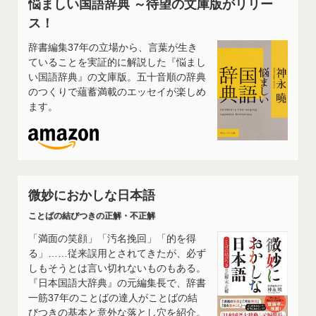
悩ましい国語辞典 ～待望の文庫版がリリー
ス！
辞書編集37年の立場から、言葉が生き
ていることを実証的に解説した『悩まし
い国語辞典』の文庫版。五十音順の辞典
のつくりで蘊蓄満載のエッセイが楽しめ
ます。
微妙におかしな日本語
ことばの結びつきの正解・不正解
「満面の笑顔」「汚名挽回」「的を得
る」……従来誤用とされてきたが、必ず
しもそうとは言い切れないものもある。
『日本国語大辞典』の元編集長で、辞書
一筋37年のことばの達人がことばの結
びつきの基本と意外な落とし穴を紹介。