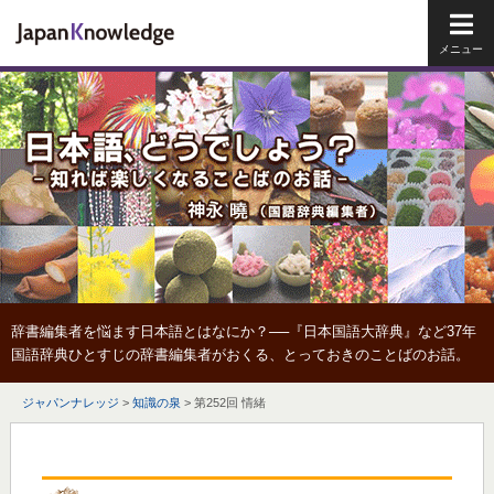
メイ
辞書編集者を悩ます日本語とはなにか？──『日本国語大辞典』など37年
国語辞典ひとすじの辞書編集者がおくる、とっておきのことばのお話。
ジャパンナレッジ
>
知識の泉
>
第252回 情緒