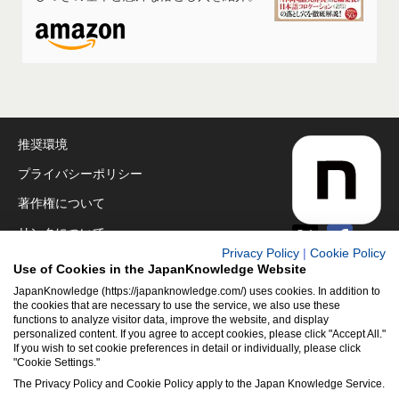
推奨環境
プライバシーポリシー
著作権について
リンクについて
Privacy Policy
|
Cookie Policy
免責事項
Use of Cookies in the JapanKnowledge Website
運営会社
JapanKnowledge (https://japanknowledge.com/) uses cookies. In addition to
the cookies that are necessary to use the service, we also use these
functions to analyze visitor data, improve the website, and display
アクセシビリティ対応
personalized content. If you agree to accept cookies, please click "Accept All."
If you wish to set cookie preferences in detail or individually, please click
クッキーポリシー
"Cookie Settings."
Cookie設定
The Privacy Policy and Cookie Policy apply to the Japan Knowledge Service.