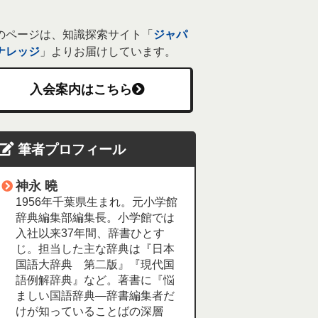
のページは、知識探索サイト「
ジャパ
ナレッジ
」よりお届けしています。
入会案内はこちら
筆者プロフィール
神永 曉
1956年千葉県生まれ。元小学館
辞典編集部編集長。小学館では
入社以来37年間、辞書ひとす
じ。担当した主な辞典は『日本
国語大辞典 第二版』『現代国
語例解辞典』など。著書に『悩
ましい国語辞典―辞書編集者だ
けが知っていることばの深層