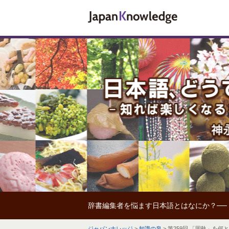
辞書編集者を悩ます日本語とはなにか？──
ジャパンナレッジ
>
知識の泉
>
第259回 「固執」を何