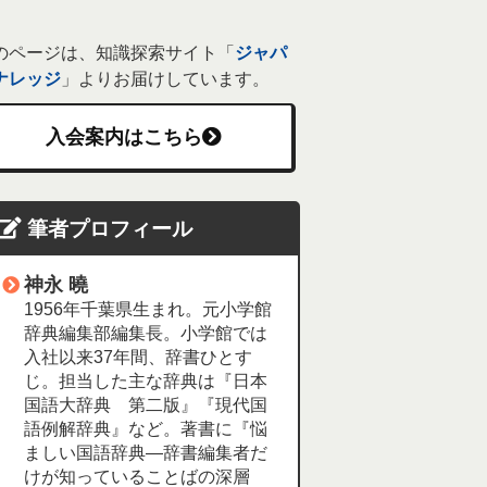
のページは、知識探索サイト「
ジャパ
ナレッジ
」よりお届けしています。
入会案内はこちら
筆者プロフィール
神永 曉
1956年千葉県生まれ。元小学館
辞典編集部編集長。小学館では
入社以来37年間、辞書ひとす
じ。担当した主な辞典は『日本
国語大辞典 第二版』『現代国
語例解辞典』など。著書に『悩
ましい国語辞典―辞書編集者だ
けが知っていることばの深層