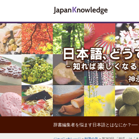
辞書編集者を悩ます日本語とはなにか？──
ジャパンナレッジ
>
知識の泉
>
第263回 「胡瓜」は