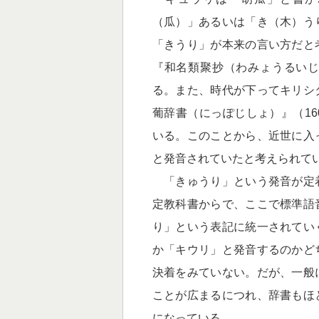
（瓜）」あるいは「き（木）う
「きうり」が本来の言い方だと
『和名類聚抄（わみょうるい
る。また、時代が下ってキリシ
葡辞書（にっぽじしょ）』（160
いる。このことから、近世に入
と発音されていたと考えられて
「きゅうり」という発音が定
定教科書からで、ここで標準語
り」という表記に統一されてい
か「キウリ」と発音するのかど
決着をみていない。だが、一般
ことが広まるにつれ、辞書もほ
になっている。