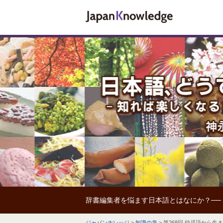
辞書編集者を悩ます日本語とはなにか？──
ジャパンナレッジ
>
知識の泉
>
第268回 幼児語から生