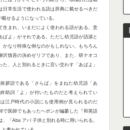
は日常生活で使われる語は辞典に載せるべきだ
が載せるようになっている。
て生まれ、いまだによく使われる語がある。意
あばよ」がそれである。ただし幼児語が語源と
、かなり特殊な例なのかもしれない。もちろん
柳沢慎吾の決めゼリフであり、また、研ナオコ
った、人と別れるときに言い交わす「あばよ」
挨拶語である「さらば」をまねた幼児語「あ
に終助詞「よ」が付いたものだと考えられてい
くは江戸時代の小説にも使用例が見られるのだ
師で医師でもあったヘボンが編纂した『和英語
は、「Aba アバ 子供と別れる時に用いられる。
」と書かれている。