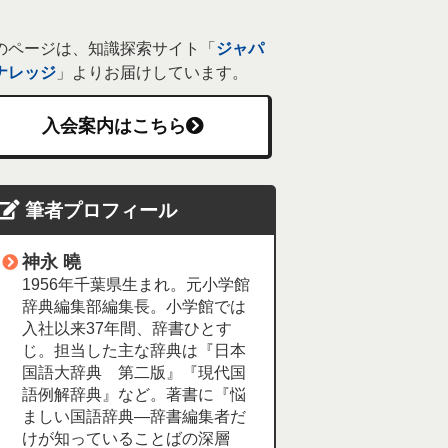
のページは、知識探索サイト「
ジャパ
ナレッジ
」よりお届けしています。
入会案内はこちら
筆者プロフィール
神永 曉
1956年千葉県生まれ。元小学館
辞典編集部編集長。小学館では
入社以来37年間、辞書ひとす
じ。担当した主な辞典は『日本
国語大辞典 第二版』『現代国
語例解辞典』など。著書に『悩
ましい国語辞典―辞書編集者だ
けが知っていることばの深層