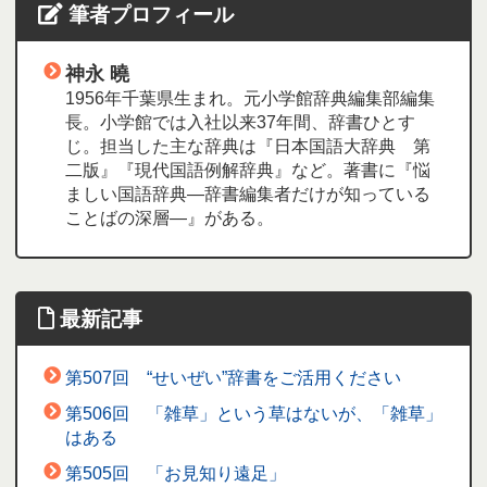
筆者プロフィール
神永 曉
1956年千葉県生まれ。元小学館辞典編集部編集
長。小学館では入社以来37年間、辞書ひとす
じ。担当した主な辞典は『日本国語大辞典 第
二版』『現代国語例解辞典』など。著書に『悩
ましい国語辞典―辞書編集者だけが知っている
ことばの深層―』がある。
最新記事
第507回 “せいぜい”辞書をご活用ください
第506回 「雑草」という草はないが、「雑草」
はある
第505回 「お見知り遠足」