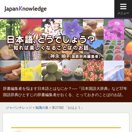
メイ
辞書編集者を悩ます日本語とはなにか？──『日本国語大辞典』など37年
国語辞典ひとすじの辞書編集者がおくる、とっておきのことばのお話。
ジャパンナレッジ
>
知識の泉
>
第273回 「おはよう」