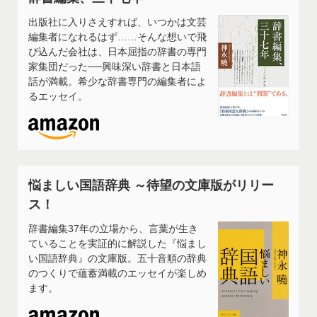
出版社に入りさえすれば、いつかは文芸
編集者になれるはず……そんな想いで飛
び込んだ会社は、日本屈指の辞書の専門
家集団だった──興味深い辞書と日本語
話が満載。希少な辞書専門の編集者によ
るエッセイ。
悩ましい国語辞典 ～待望の文庫版がリリー
ス！
辞書編集37年の立場から、言葉が生き
ていることを実証的に解説した『悩まし
い国語辞典』の文庫版。五十音順の辞典
のつくりで蘊蓄満載のエッセイが楽しめ
ます。