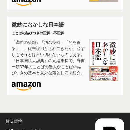
微妙におかしな日本語
ことばの結びつきの正解・不正解
「満面の笑顔」「汚名挽回」「的を得
る」……従来誤用とされてきたが、必ず
しもそうとは言い切れないものもある。
『日本国語大辞典』の元編集長で、辞書
一筋37年のことばの達人がことばの結
びつきの基本と意外な落とし穴を紹介。
推奨環境