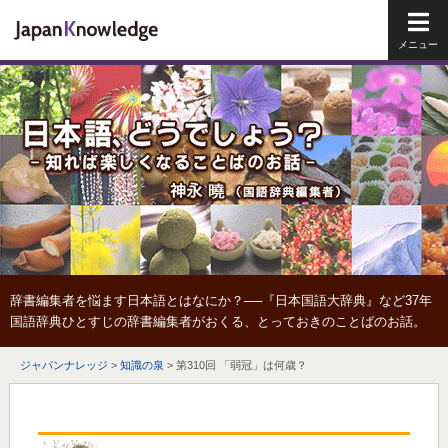
メイ
辞書編集者を悩ます日本語とはなにか？──『日本国語大辞典』など37年
国語辞典ひとすじの辞書編集者がおくる、とっておきのことばのお話。
ジャパンナレッジ
>
知識の泉
>
第310回 「弱冠」は何歳？