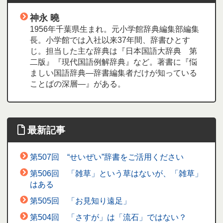
神永 曉
1956年千葉県生まれ。元小学館辞典編集部編集
長。小学館では入社以来37年間、辞書ひとす
じ。担当した主な辞典は『日本国語大辞典 第
二版』『現代国語例解辞典』など。著書に『悩
ましい国語辞典―辞書編集者だけが知っている
ことばの深層―』がある。
最新記事
第507回 “せいぜい”辞書をご活用ください
第506回 「雑草」という草はないが、「雑草」
はある
第505回 「お見知り遠足」
第504回 「さすが」は「流石」ではない？