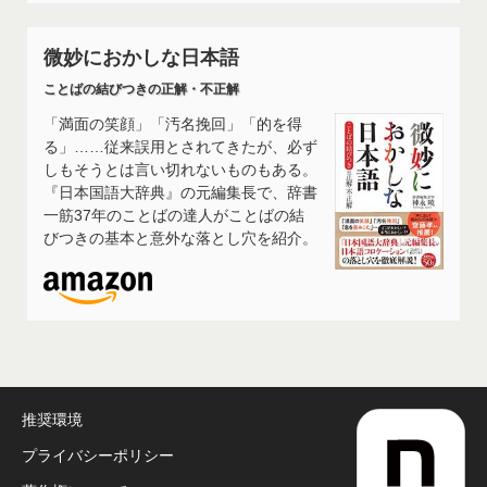
微妙におかしな日本語
ことばの結びつきの正解・不正解
「満面の笑顔」「汚名挽回」「的を得
る」……従来誤用とされてきたが、必ず
しもそうとは言い切れないものもある。
『日本国語大辞典』の元編集長で、辞書
一筋37年のことばの達人がことばの結
びつきの基本と意外な落とし穴を紹介。
推奨環境
プライバシーポリシー