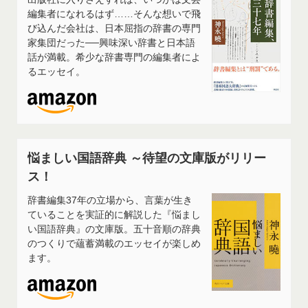
編集者になれるはず……そんな想いで飛
び込んだ会社は、日本屈指の辞書の専門
家集団だった──興味深い辞書と日本語
話が満載。希少な辞書専門の編集者によ
るエッセイ。
悩ましい国語辞典 ～待望の文庫版がリリー
ス！
辞書編集37年の立場から、言葉が生き
ていることを実証的に解説した『悩まし
い国語辞典』の文庫版。五十音順の辞典
のつくりで蘊蓄満載のエッセイが楽しめ
ます。