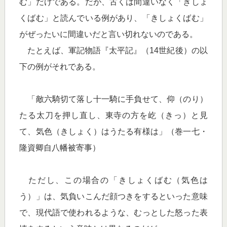
む」だけである。だが、古くは間違いなく「きしょ
くばむ」と読んでいる例があり、「きしょくばむ」
がぜったいに間違いだと言い切れないのである。
たとえば、軍記物語『太平記』（14世紀後）の以
下の例がそれである。
「敵六騎切て落し十一騎に手負せて、仰（のり）
たる太刀を押し直し、東寺の方を屹（きっ）と見
て、気色（きしょく）はうたる有様は」（巻一七・
隆資卿自八幡被寄事）
ただし、この場合の「きしょくばむ（気色は
う）」は、気負いこんだ顔つきをするといった意味
で、現代語で使われるような、むっとした怒った表