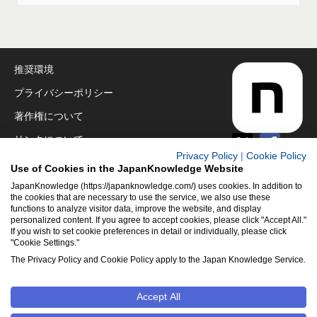
推奨環境
プライバシーポリシー
著作権について
リンクについて
Privacy Policy
|
Cookie Policy
免責事項
Use of Cookies in the JapanKnowledge Website
運営会社
JapanKnowledge (https://japanknowledge.com/) uses cookies. In addition to
the cookies that are necessary to use the service, we also use these
functions to analyze visitor data, improve the website, and display
アクセシビリティ対応
personalized content. If you agree to accept cookies, please click "Accept All."
If you wish to set cookie preferences in detail or individually, please click
クッキーポリシー
"Cookie Settings."
Cookie設定
The Privacy Policy and Cookie Policy apply to the Japan Knowledge Service.
Accept All
©2001-2026
NetAdvance Inc. All rights reserved.
掲載の記事・