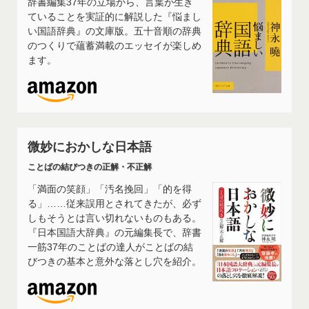
辞書編集37年の立場から、言葉が生き
ていることを実証的に解説した『悩まし
い国語辞典』の文庫版。五十音順の辞典
のつくりで蘊蓄満載のエッセイが楽しめ
ます。
微妙におかしな日本語
ことばの結びつきの正解・不正解
「満面の笑顔」「汚名挽回」「的を得
る」……従来誤用とされてきたが、必ず
しもそうとは言い切れないものもある。
『日本国語大辞典』の元編集長で、辞書
一筋37年のことばの達人がことばの結
びつきの基本と意外な落とし穴を紹介。