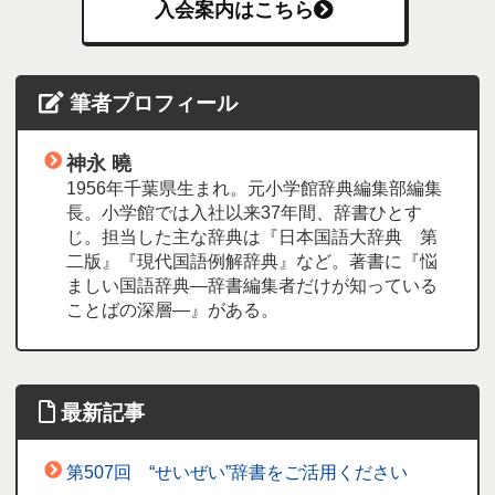
入会案内はこちら
筆者プロフィール
神永 曉
1956年千葉県生まれ。元小学館辞典編集部編集
長。小学館では入社以来37年間、辞書ひとす
じ。担当した主な辞典は『日本国語大辞典 第
二版』『現代国語例解辞典』など。著書に『悩
ましい国語辞典―辞書編集者だけが知っている
ことばの深層―』がある。
最新記事
第507回 “せいぜい”辞書をご活用ください