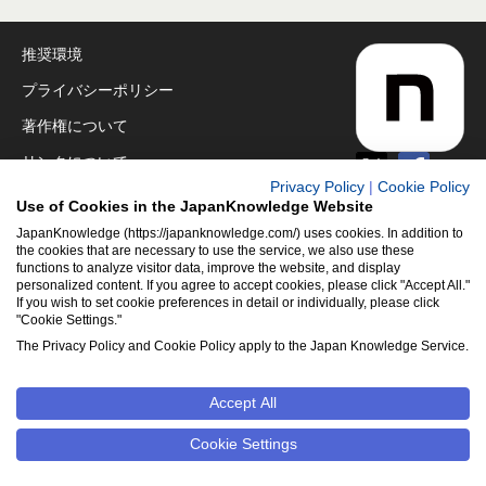
推奨環境
プライバシーポリシー
著作権について
リンクについて
Privacy Policy
|
Cookie Policy
免責事項
Use of Cookies in the JapanKnowledge Website
運営会社
JapanKnowledge (https://japanknowledge.com/) uses cookies. In addition to
the cookies that are necessary to use the service, we also use these
functions to analyze visitor data, improve the website, and display
アクセシビリティ対応
personalized content. If you agree to accept cookies, please click "Accept All."
If you wish to set cookie preferences in detail or individually, please click
クッキーポリシー
"Cookie Settings."
Cookie設定
The Privacy Policy and Cookie Policy apply to the Japan Knowledge Service.
Accept All
©2001-2026
NetAdvance Inc. All rights reserved.
掲載の記事・
写真・イラスト等のすべてのコンテンツの無断複写・転載を禁じ
Cookie Settings
ます