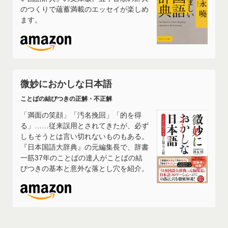
のつくりで蘊蓄満載のエッセイが楽しめ
ます。
微妙におかしな日本語
ことばの結びつきの正解・不正解
「満面の笑顔」「汚名挽回」「的を得
る」……従来誤用とされてきたが、必ず
しもそうとは言い切れないものもある。
『日本国語大辞典』の元編集長で、辞書
一筋37年のことばの達人がことばの結
びつきの基本と意外な落とし穴を紹介。