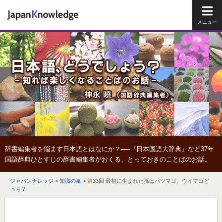
メイ
辞書編集者を悩ます日本語とはなにか？──『日本国語大辞典』など37年
国語辞典ひとすじの辞書編集者がおくる、とっておきのことばのお話。
ジャパンナレッジ
>
知識の泉
>
第33回 最初に生まれた孫はハツマゴ、ウイマゴど
っち？