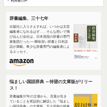
利用者の声
辞書編集、三十七年
出版社に入りさえすれば、いつかは文芸
編集者になれるはず……そんな想いで飛
び込んだ会社は、日本屈指の辞書の専門
家集団だった──興味深い辞書と日本語
話が満載。希少な辞書専門の編集者によ
るエッセイ。
悩ましい国語辞典 ～待望の文庫版がリリー
ス！
辞書編集37年の立場から、言葉が生き
ていることを実証的に解説した『悩まし
い国語辞典』の文庫版。五十音順の辞典