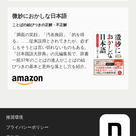
微妙におかしな日本語
ことばの結びつきの正解・不正解
「満面の笑顔」「汚名挽回」「的を得
る」……従来誤用とされてきたが、必ず
しもそうとは言い切れないものもある。
『日本国語大辞典』の元編集長で、辞書
一筋37年のことばの達人がことばの結
びつきの基本と意外な落とし穴を紹介。
推奨環境
プライバシーポリシー