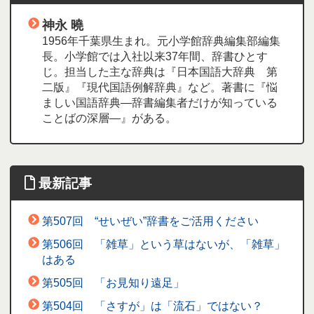
神永 曉
1956年千葉県生まれ。元小学館辞典編集部編集
長。小学館では入社以来37年間、辞書ひとす
じ。担当した主な辞典は『日本国語大辞典 第
二版』『現代国語例解辞典』など。著書に『悩
ましい国語辞典―辞書編集者だけが知っている
ことばの深層―』がある。
最新記事
第507回 “せいぜい”辞書をご活用ください
第506回 「雑草」という草はないが、「雑草」
はある
第505回 「お見知り遠足」
第504回 「さすが」は「流石」ではない？