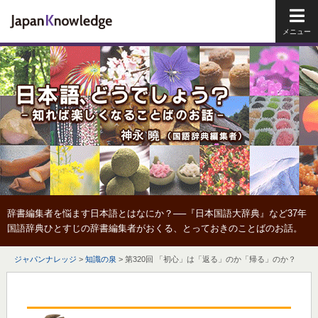
メイ
辞書編集者を悩ます日本語とはなにか？──『日本国語大辞典』など37年
国語辞典ひとすじの辞書編集者がおくる、とっておきのことばのお話。
ジャパンナレッジ
>
知識の泉
>
第320回 「初心」は「返る」のか「帰る」のか？