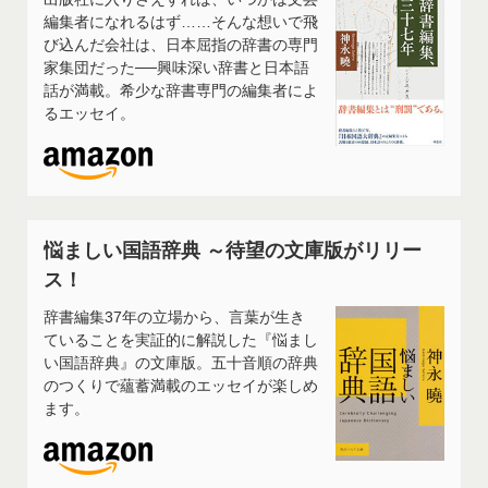
編集者になれるはず……そんな想いで飛
び込んだ会社は、日本屈指の辞書の専門
家集団だった──興味深い辞書と日本語
話が満載。希少な辞書専門の編集者によ
るエッセイ。
悩ましい国語辞典 ～待望の文庫版がリリー
ス！
辞書編集37年の立場から、言葉が生き
ていることを実証的に解説した『悩まし
い国語辞典』の文庫版。五十音順の辞典
のつくりで蘊蓄満載のエッセイが楽しめ
ます。