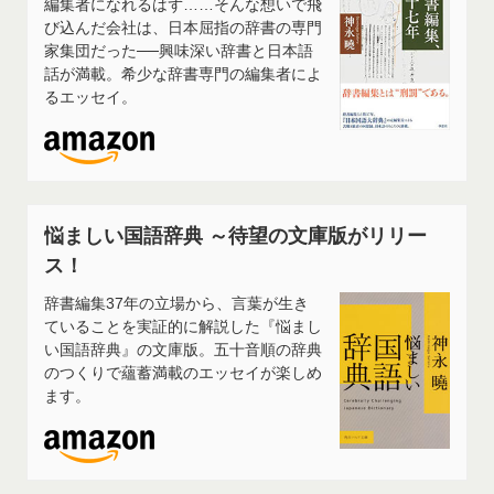
編集者になれるはず……そんな想いで飛
び込んだ会社は、日本屈指の辞書の専門
家集団だった──興味深い辞書と日本語
話が満載。希少な辞書専門の編集者によ
るエッセイ。
悩ましい国語辞典 ～待望の文庫版がリリー
ス！
辞書編集37年の立場から、言葉が生き
ていることを実証的に解説した『悩まし
い国語辞典』の文庫版。五十音順の辞典
のつくりで蘊蓄満載のエッセイが楽しめ
ます。