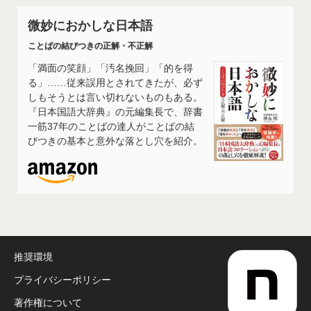
微妙におかしな日本語
ことばの結びつきの正解・不正解
「満面の笑顔」「汚名挽回」「的を得
る」……従来誤用とされてきたが、必ず
しもそうとは言い切れないものもある。
『日本国語大辞典』の元編集長で、辞書
一筋37年のことばの達人がことばの結
びつきの基本と意外な落とし穴を紹介。
推奨環境
プライバシーポリシー
著作権について