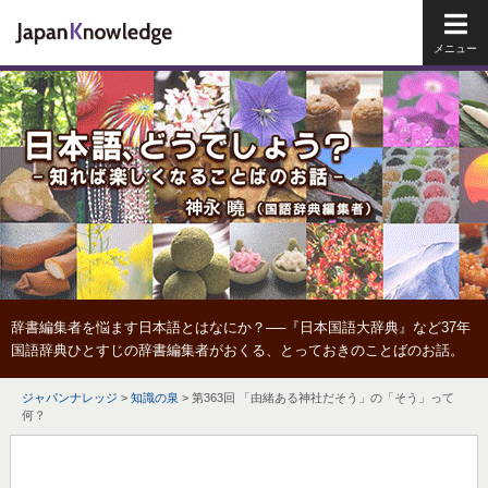
メイ
辞書編集者を悩ます日本語とはなにか？──『日本国語大辞典』など37年
国語辞典ひとすじの辞書編集者がおくる、とっておきのことばのお話。
ジャパンナレッジ
>
知識の泉
>
第363回 「由緒ある神社だそう」の「そう」って
何？