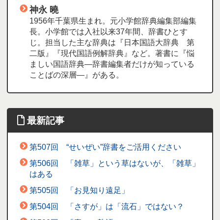
神永 曉
1956年千葉県生まれ。元小学館辞典編集部編集
長。小学館では入社以来37年間、辞書ひとす
じ。担当した主な辞典は『日本国語大辞典 第
二版』『現代国語例解辞典』など。著書に『悩
ましい国語辞典―辞書編集者だけが知っている
ことばの深層―』がある。
最新記事
第507回 “せいぜい”辞書をご活用ください
第506回 「雑草」という草はないが、「雑草」
はある
第505回 「お見知り遠足」
第504回 「さすが」は「流石」ではない？