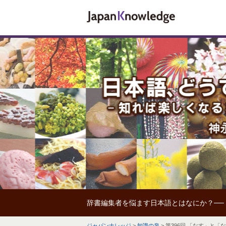
辞書編集者を悩ます日本語とはなにか？──
ジャパンナレッジ
>
知識の泉
>
第396回 「なす」と「