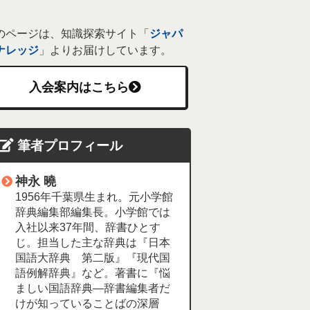
のページは、知識探索サイト「
ジャパ
ナレッジ
」よりお届けしています。
入会案内はこちら
筆者プロフィール
神永 曉
1956年千葉県生まれ。元小学館
辞典編集部編集長。小学館では
入社以来37年間、辞書ひとす
じ。担当した主な辞典は『日本
国語大辞典 第二版』『現代国
語例解辞典』など。著書に『悩
ましい国語辞典―辞書編集者だ
けが知っていることばの深層