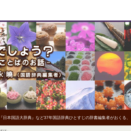
『日本国語大辞典』など37年国語辞典ひとすじの辞書編集者がおくる
なすび」