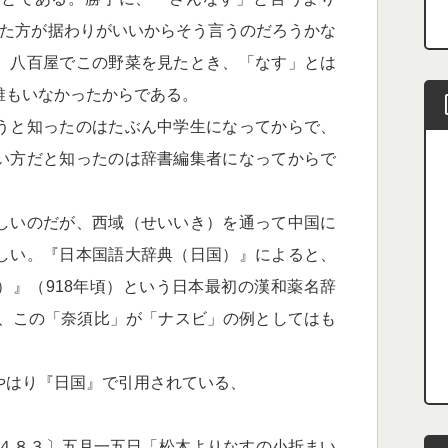
った方が据わりがいいからそう言うのだろうかな
、八百屋でこの野菜を見たとき、「なす」とは
誰もいなかったからである。
うと知ったのはたぶん中学生になってからで、
い方だと知ったのは辞書編集者になってからで
しいのだが、西域（せいいき）を通って中国に
しい。『日本国語大辞典（日国）』によると、
）』（918年頃）という日本最初の漢和薬名辞
り、この「奈須比」が「ナスビ」の例としてはも
はり『日国』で引用されている、
１４８３〕五月一五日「松木よりなすの小折まい