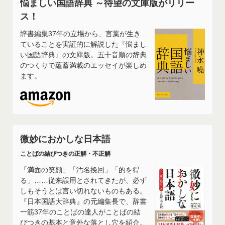
悩ましい国語辞典 ～待望の文庫版がリリー
ス！
辞書編集37年の立場から、言葉が生き
ていることを実証的に解説した『悩まし
い国語辞典』の文庫版。五十音順の辞典
のつくりで蘊蓄満載のエッセイが楽しめ
ます。
微妙におかしな日本語
ことばの結びつきの正解・不正解
「満面の笑顔」「汚名挽回」「的を得
る」……従来誤用とされてきたが、必ず
しもそうとは言い切れないものもある。
『日本国語大辞典』の元編集長で、辞書
一筋37年のことばの達人がことばの結
びつきの基本と意外な落とし穴を紹介。