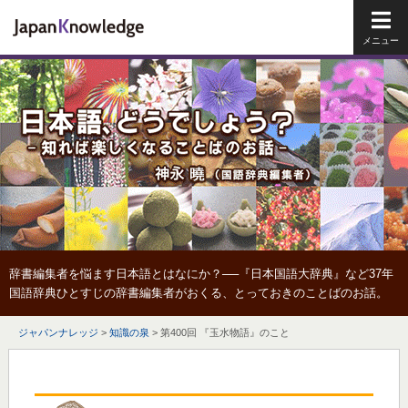
メイ
辞書編集者を悩ます日本語とはなにか？──『日本国語大辞典』など37年
国語辞典ひとすじの辞書編集者がおくる、とっておきのことばのお話。
ジャパンナレッジ
>
知識の泉
>
第400回 『玉水物語』のこと