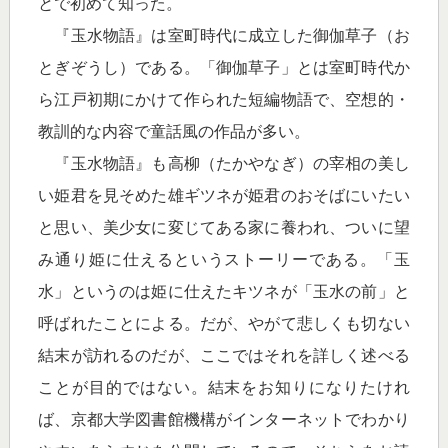
とで初めて知った。
『玉水物語』は室町時代に成立した御伽草子（お
とぎぞうし）である。「御伽草子」とは室町時代か
ら江戸初期にかけて作られた短編物語で、空想的・
教訓的な内容で童話風の作品が多い。
『玉水物語』も高柳（たかやなぎ）の宰相の美し
い姫君を見そめた雄ギツネが姫君のおそばにいたい
と思い、美少女に変じてある家に養われ、ついに望
み通り姫に仕えるというストーリーである。「玉
水」というのは姫に仕えたキツネが「玉水の前」と
呼ばれたことによる。だが、やがて悲しくも切ない
結末が訪れるのだが、ここではそれを詳しく述べる
ことが目的ではない。結末をお知りになりたけれ
ば、京都大学図書館機構がインターネットでわかり