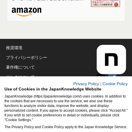
推奨環境
プライバシーポリシー
著作権について
リンクについて
Privacy Policy
|
Cookie Policy
免責事項
Use of Cookies in the JapanKnowledge Website
運営会社
JapanKnowledge (https://japanknowledge.com/) uses cookies. In addition to
the cookies that are necessary to use the service, we also use these
functions to analyze visitor data, improve the website, and display
アクセシビリティ対応
personalized content. If you agree to accept cookies, please click "Accept All."
If you wish to set cookie preferences in detail or individually, please click
クッキーポリシー
"Cookie Settings."
Cookie設定
The Privacy Policy and Cookie Policy apply to the Japan Knowledge Service.