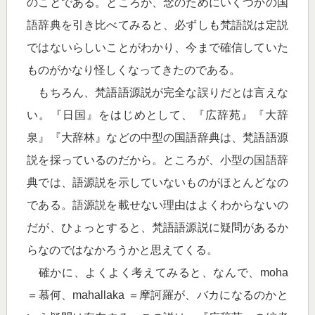
のことである。ところが、念のためにいくつかの国
語辞典を引き比べてみると、必ずしも梵語説は定説
ではないらしいことがわかり、今まで確信していた
ものがかなり怪しくなってきたのである。
もちろん、梵語語源説が完全な誤りだとは言えな
い。『日国』をはじめとして、『広辞苑』『大辞
泉』『大辞林』などの中型の国語辞典は、梵語語源
説を採っているのだから。ところが、小型の国語辞
典では、語源説を示していないものがほとんどなの
である。語源説を載せない理由はよくわからないの
だが、ひょっとすると、梵語語源説に疑問があるか
らなのではなかろうかと思えてくる。
確かに、よくよく考えてみると、なんで、moha
＝慕何、mahallaka ＝摩訶羅が、バカになるのかと