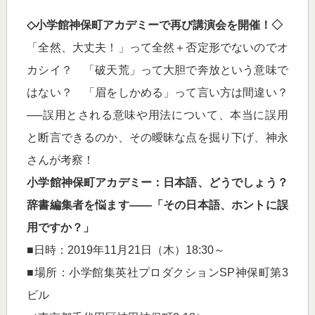
◇小学館神保町アカデミーで再び講演会を開催！◇
「全然、大丈夫！」って全然＋否定形でないのでオ
カシイ？ 「破天荒」って大胆で奔放という意味で
はない？ 「眉をしかめる」って言い方は間違い？
──誤用とされる意味や用法について、本当に誤用
と断言できるのか、その曖昧な点を掘り下げ、神永
さんが考察！
小学館神保町アカデミー：日本語、どうでしょう？
辞書編集者を悩ます――「その日本語、ホントに誤
用ですか？」
■日時：2019年11月21日（木）18:30～
■場所：小学館集英社プロダクションSP神保町第3
ビル