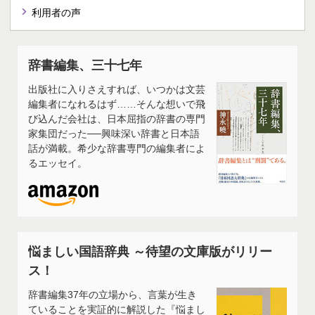
利用者の声
辞書編集、三十七年
出版社に入りさえすれば、いつかは文芸
編集者になれるはず……そんな想いで飛
び込んだ会社は、日本屈指の辞書の専門
家集団だった──興味深い辞書と日本語
話が満載。希少な辞書専門の編集者によ
るエッセイ。
悩ましい国語辞典 ～待望の文庫版がリリー
ス！
辞書編集37年の立場から、言葉が生き
ていることを実証的に解説した『悩まし