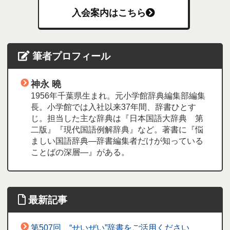
入会案内はこちら
筆者プロフィール
神永 曉
1956年千葉県生まれ。元小学館辞典編集部編集
長。小学館では入社以来37年間、辞書ひとす
じ。担当した主な辞典は『日本国語大辞典 第
二版』『現代国語例解辞典』など。著書に『悩
ましい国語辞典―辞書編集者だけが知っている
ことばの深層―』がある。
最新記事
第507回 “せいぜい”辞書をご活用ください