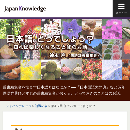
メイ
辞書編集者を悩ます日本語とはなにか？──『日本国語大辞典』など37年
国語辞典ひとすじの辞書編集者がおくる、とっておきのことばのお話。
ジャパンナレッジ
>
知識の泉
>
第417回 何でバカって言うの？