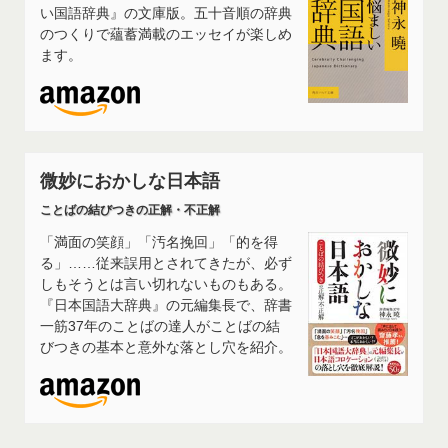
い国語辞典』の文庫版。五十音順の辞典
のつくりで蘊蓄満載のエッセイが楽しめ
ます。
微妙におかしな日本語
ことばの結びつきの正解・不正解
「満面の笑顔」「汚名挽回」「的を得
る」……従来誤用とされてきたが、必ず
しもそうとは言い切れないものもある。
『日本国語大辞典』の元編集長で、辞書
一筋37年のことばの達人がことばの結
びつきの基本と意外な落とし穴を紹介。