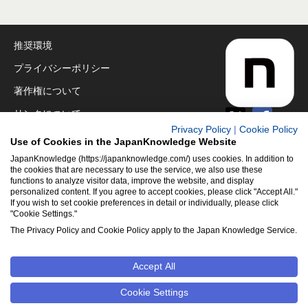
推奨環境
プライバシーポリシー
著作権について
リンクについて
Privacy Policy
|
Cookie Policy
免責事項
Use of Cookies in the JapanKnowledge Website
運営会社
JapanKnowledge (https://japanknowledge.com/) uses cookies. In addition to
the cookies that are necessary to use the service, we also use these
functions to analyze visitor data, improve the website, and display
アクセシビリティ対応
personalized content. If you agree to accept cookies, please click "Accept All."
If you wish to set cookie preferences in detail or individually, please click
クッキーポリシー
"Cookie Settings."
Cookie設定
The Privacy Policy and Cookie Policy apply to the Japan Knowledge Service.
Accept All
©2001-2026
NetAdvance Inc. All rights reserved.
掲載の記事・
写真・イラスト等のすべてのコンテンツの無断複写・転載を禁じ
Cookie Settings
ます