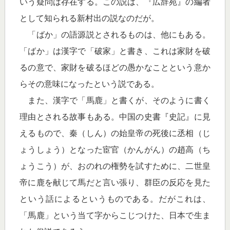
いう疑問は存在する。この説は、『広辞苑』の編者
として知られる新村出の説なのだが。
「ばか」の語源説とされるものは、他にもある。
「ばか」は漢字で「破家」と書き、これは家財を破
るの意で、家財を破るほどの愚かなことという意か
らその意味になったという説である。
また、漢字で「馬鹿」と書くが、そのように書く
理由とされる故事もある。中国の史書『史記』に見
えるもので、秦（しん）の始皇帝の死後に丞相（じ
ょうしょう）となった宦官（かんがん）の趙高（ち
ょうこう）が、おのれの権勢を試すために、二世皇
帝に鹿を献じて馬だと言い張り、群臣の反応を見た
という話によるというものである。だがこれは、
「馬鹿」という当て字からこじつけた、日本で生ま