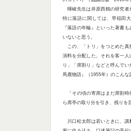
暉峻先生は井原西鶴の研究者
特に落語に関しては、早稲田
『落語の年輪』といった著書も
いないと思う。
この、「トリ」をつとめた真
演料を分配した。それを客一人
り」「席割り」などと呼んでい
馬鹿物語』（1955年）のこん
「その頃の寄席はまだ席割時
ら席亭の取り分を引き、残りを
川口松太郎は若いときに、講
家に住み込み、口述筆記の手伝