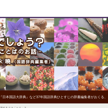
『日本国語大辞典』など37年国語辞典ひとすじの辞書編集者がおくる
出演する人は「トリ」？