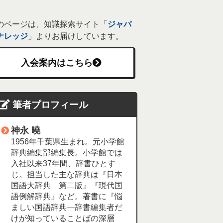
のページは、知識探索サイト「
ジャパ
ナレッジ
」よりお届けしています。
入会案内はこちら
筆者プロフィール
神永 曉
1956年千葉県生まれ。元小学館
辞典編集部編集長。小学館では
入社以来37年間、辞書ひとす
じ。担当した主な辞典は『日本
国語大辞典 第二版』『現代国
語例解辞典』など。著書に『悩
ましい国語辞典―辞書編集者だ
けが知っていることばの深層