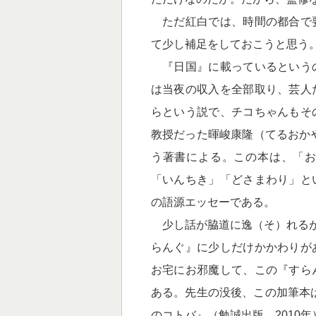
ただ紅白では、時間の都合で
て少し補足をしておこうと思う
『日国』に載っているという
は当夜の収入を全部取り、芸人
らという説で、チコちゃんもそ
教授だった暉峻康隆（てるおかや
う著書による。この本は、「
「いんちき」「どさまわり」と
の語源エッセーである。
少し話が脇道に逸（そ）れるが
らんぐ』に少しだけかかわりが
お宅にお邪魔して、この『すら
ある。先生の没後、この加筆本
のコトバ』（勉誠出版 2010