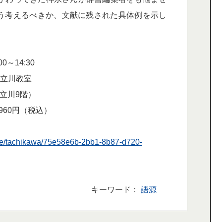
う考えるべきか、文献に残された具体例を示し
0～14:30
ー立川教室
ネ立川9階）
,960円（税込）
rse/tachikawa/75e58e6b-2bb1-8b87-d720-
キーワード：
語源