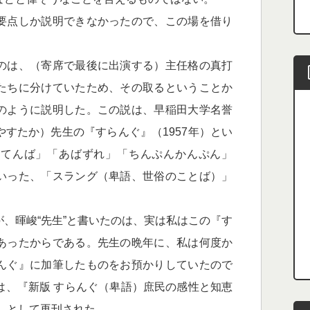
要点しか説明できなかったので、この場を借り
。
のは、（寄席で最後に出演する）主任格の真打
たちに分けていたため、その取るということか
のように説明した。この説は、早稲田大学名誉
すたか）先生の『すらんぐ』（1957年）とい
おてんば」「あばずれ」「ちんぷんかんぷん」
いった、「スラング（卑語、世俗のことば）」
、暉峻“先生”と書いたのは、実は私はこの『す
あったからである。先生の晩年に、私は何度か
んぐ』に加筆したものをお預かりしていたので
は、『新版 すらんぐ（卑語）庶民の感性と知恵
年）として再刊された。