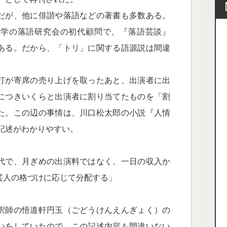
だが、他に俳諧や落語などの著書も多数ある。
大学の落語研究会の初代顧問で、『落語芸談』
ある。だから、「トリ」に関する語源説は間違
打が寄席の売り上げを取ったあと、出演者に出
につきいくらと出演者に割り当てたものを「割
た。この辺の事情は、川口松太郎の小説『人情
な記述がわかりやすい。
代で、月ぎめの出演料ではなく、一日の収入か
芸人の格づけに応じて分配する」
釈師の悟道軒円玉（ごどうけんえんぎょく）の
いをしていたので、この記述内容も間違いない