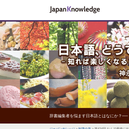
辞書編集者を悩ます日本語とはなにか？──
ジャパンナレッジ
>
知識の泉
>
第424回 なんで最後に