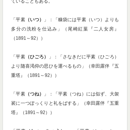
ていることもある。
「平素
（いつ）
」：「糠袋には平素（いつ）よりも
多分の洗粉を仕込み」（尾崎紅葉『二人女房』
（1891～92））
「平素
（ひごろ）
」：「さなきだに平素（ひごろ）
より随喜渇仰の思ひを運べるもの」（幸田露伴『五
重塔』（1891～92））
「平素
（つね）
」：「平素（つね）には似ず、大袈
裟に一つぽっくりと礼をばする」（幸田露伴『五重
塔』（1891～92））