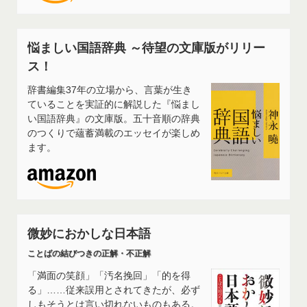
悩ましい国語辞典 ～待望の文庫版がリリー
ス！
辞書編集37年の立場から、言葉が生き
ていることを実証的に解説した『悩まし
い国語辞典』の文庫版。五十音順の辞典
のつくりで蘊蓄満載のエッセイが楽しめ
ます。
微妙におかしな日本語
ことばの結びつきの正解・不正解
「満面の笑顔」「汚名挽回」「的を得
る」……従来誤用とされてきたが、必ず
しもそうとは言い切れないものもある。