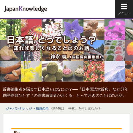
メイ
辞書編集者を悩ます日本語とはなにか？──『日本国語大辞典』など37年
国語辞典ひとすじの辞書編集者がおくる、とっておきのことばのお話。
ジャパンナレッジ
>
知識の泉
>
第446回 「平素」を何と読むか？