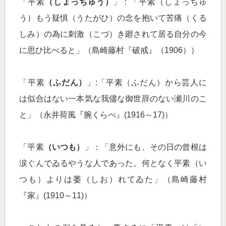
「平素
（しょっちゅう）
」：「平素（しょっちゅ
う）もう疑惧（うたがひ）の念を抱いて苦痛（くる
しみ）の為に刺激（こづ）き廻されて居る自分の今
に思ひ比べると」（島崎藤村『破戒』（1906））
「平素
（ふだん）
」:「平素（ふだん）から芸人に
は似合はない一本気な我儘な御世辞のない瀬川のこ
と」（永井荷風『腕くらべ』(1916～17)）
「平素
（いつも）
」：「意外にも、その日の曾根は
涙ぐんでゐるやうな人であった。何となく平素（い
つも）よりは萎（しお）れてゐた」（島崎藤村
『家』(1910～11)）