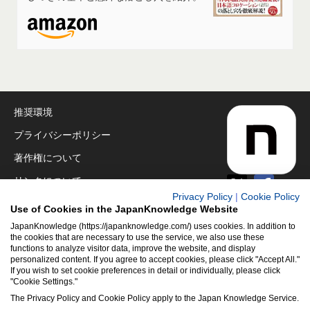
推奨環境
プライバシーポリシー
著作権について
リンクについて
Privacy Policy
|
Cookie Policy
免責事項
Use of Cookies in the JapanKnowledge Website
運営会社
JapanKnowledge (https://japanknowledge.com/) uses cookies. In addition to
the cookies that are necessary to use the service, we also use these
functions to analyze visitor data, improve the website, and display
アクセシビリティ対応
personalized content. If you agree to accept cookies, please click "Accept All."
If you wish to set cookie preferences in detail or individually, please click
クッキーポリシー
"Cookie Settings."
Cookie設定
The Privacy Policy and Cookie Policy apply to the Japan Knowledge Service.