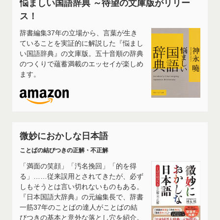
悩ましい国語辞典 ～待望の文庫版がリリー
ス！
辞書編集37年の立場から、言葉が生き
ていることを実証的に解説した『悩まし
い国語辞典』の文庫版。五十音順の辞典
のつくりで蘊蓄満載のエッセイが楽しめ
ます。
微妙におかしな日本語
ことばの結びつきの正解・不正解
「満面の笑顔」「汚名挽回」「的を得
る」……従来誤用とされてきたが、必ず
しもそうとは言い切れないものもある。
『日本国語大辞典』の元編集長で、辞書
一筋37年のことばの達人がことばの結
びつきの基本と意外な落とし穴を紹介。