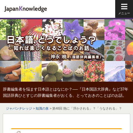
メイ
辞書編集者を悩ます日本語とはなにか？──『日本国語大辞典』など37年
国語辞典ひとすじの辞書編集者がおくる、とっておきのことばのお話。
ジャパンナレッジ
>
知識の泉
>
第48回 熱に「浮かされる」？「うなされる」？