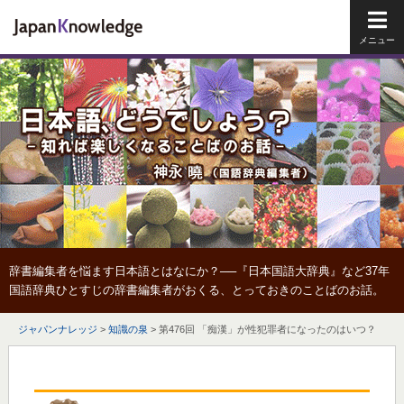
メイ
辞書編集者を悩ます日本語とはなにか？──『日本国語大辞典』など37年
国語辞典ひとすじの辞書編集者がおくる、とっておきのことばのお話。
ジャパンナレッジ
>
知識の泉
>
第476回 「痴漢」が性犯罪者になったのはいつ？