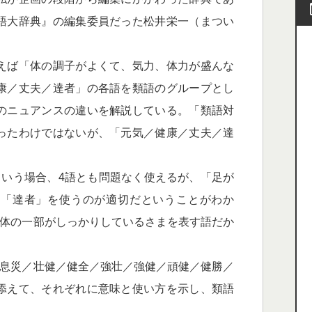
語大辞典』の編集委員だった松井栄一（まつい
えば「体の調子がよくて、気力、体力が盛んな
康／丈夫／達者」の各語を類語のグループとし
のニュアンスの違いを解説している。「類語対
ったわけではないが、「元気／健康／丈夫／達
いう場合、4語とも問題なく使えるが、「足が
」「達者」を使うのが適切だということがわか
は体の一部がしっかりしているさまを表す語だか
息災／壮健／健全／強壮／強健／頑健／健勝／
添えて、それぞれに意味と使い方を示し、類語