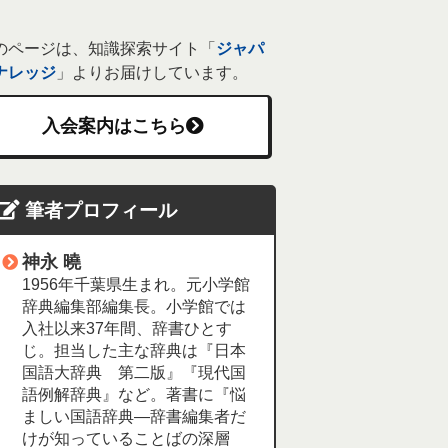
のページは、知識探索サイト「
ジャパ
ナレッジ
」よりお届けしています。
入会案内はこちら
筆者プロフィール
神永 曉
1956年千葉県生まれ。元小学館
辞典編集部編集長。小学館では
入社以来37年間、辞書ひとす
じ。担当した主な辞典は『日本
国語大辞典 第二版』『現代国
語例解辞典』など。著書に『悩
ましい国語辞典―辞書編集者だ
けが知っていることばの深層