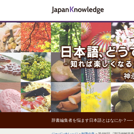
辞書編集者を悩ます日本語とはなにか？──
ジャパンナレッジ
>
知識の泉
>
第486回 『類語例解辞