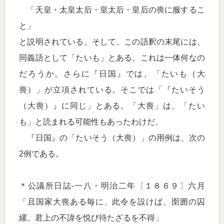
「天皇・太皇太后・皇太后・皇后の喪に服するこ
と」
と説明されている。そして、この語釈の末尾には、
同義語として「たいも」とある。これは一体何なの
だろうか。さらに『日国』では、「たいも（大
喪）」が立項されている。そこでは「『たいそう
（大喪）』に同じ」とある。「大喪」は、「たい
も」と読まれる可能性もあったわけだ。
『日国』の「たいそう（大喪）」の用例は、次の
2例である。
＊公議所日誌‐一八・明治二年〔１８６９〕六月
「且国家大喪ある毎に、此令を設けば、囹囲の囚
縲、君上の不諱を悦び待たざるを不得」