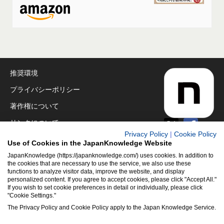
推奨環境
プライバシーポリシー
著作権について
リンクについて
Privacy Policy
|
Cookie Policy
免責事項
Use of Cookies in the JapanKnowledge Website
運営会社
JapanKnowledge (https://japanknowledge.com/) uses cookies. In addition to
the cookies that are necessary to use the service, we also use these
functions to analyze visitor data, improve the website, and display
アクセシビリティ対応
personalized content. If you agree to accept cookies, please click "Accept All."
If you wish to set cookie preferences in detail or individually, please click
クッキーポリシー
"Cookie Settings."
Cookie設定
The Privacy Policy and Cookie Policy apply to the Japan Knowledge Service.