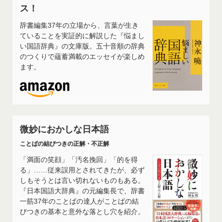
ス！
辞書編集37年の立場から、言葉が生き
ていることを実証的に解説した『悩まし
い国語辞典』の文庫版。五十音順の辞典
のつくりで蘊蓄満載のエッセイが楽しめ
ます。
微妙におかしな日本語
ことばの結びつきの正解・不正解
「満面の笑顔」「汚名挽回」「的を得
る」……従来誤用とされてきたが、必ず
しもそうとは言い切れないものもある。
『日本国語大辞典』の元編集長で、辞書
一筋37年のことばの達人がことばの結
びつきの基本と意外な落とし穴を紹介。