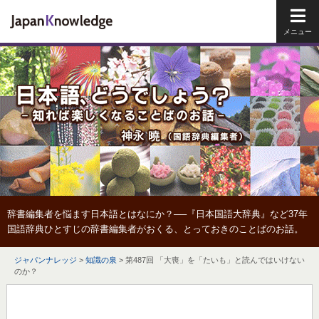
メイ
辞書編集者を悩ます日本語とはなにか？──『日本国語大辞典』など37年
国語辞典ひとすじの辞書編集者がおくる、とっておきのことばのお話。
ジャパンナレッジ
>
知識の泉
>
第487回 「大喪」を「たいも」と読んではいけない
のか？