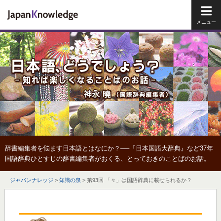
メイ
辞書編集者を悩ます日本語とはなにか？──『日本国語大辞典』など37年
国語辞典ひとすじの辞書編集者がおくる、とっておきのことばのお話。
ジャパンナレッジ
>
知識の泉
>
第93回 「々」は国語辞典に載せられるか？