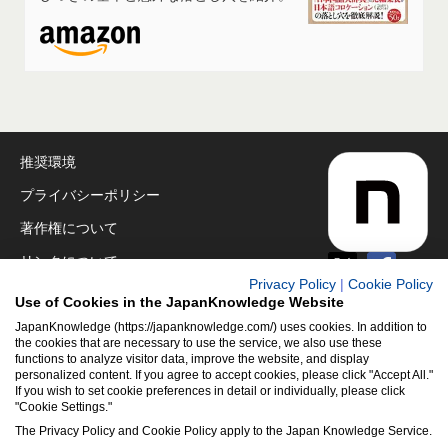
推奨環境
プライバシーポリシー
著作権について
リンクについて
Privacy Policy
|
Cookie Policy
免責事項
Use of Cookies in the JapanKnowledge Website
運営会社
JapanKnowledge (https://japanknowledge.com/) uses cookies. In addition to
the cookies that are necessary to use the service, we also use these
functions to analyze visitor data, improve the website, and display
アクセシビリティ対応
personalized content. If you agree to accept cookies, please click "Accept All."
If you wish to set cookie preferences in detail or individually, please click
クッキーポリシー
"Cookie Settings."
Cookie設定
The Privacy Policy and Cookie Policy apply to the Japan Knowledge Service.