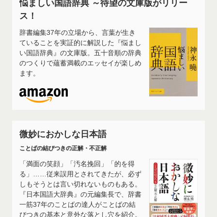
悩ましい国語辞典 ～待望の文庫版がリリー
ス！
辞書編集37年の立場から、言葉が生き
ていることを実証的に解説した『悩まし
い国語辞典』の文庫版。五十音順の辞典
のつくりで蘊蓄満載のエッセイが楽しめ
ます。
微妙におかしな日本語
ことばの結びつきの正解・不正解
「満面の笑顔」「汚名挽回」「的を得
る」……従来誤用とされてきたが、必ず
しもそうとは言い切れないものもある。
『日本国語大辞典』の元編集長で、辞書
一筋37年のことばの達人がことばの結
びつきの基本と意外な落とし穴を紹介。