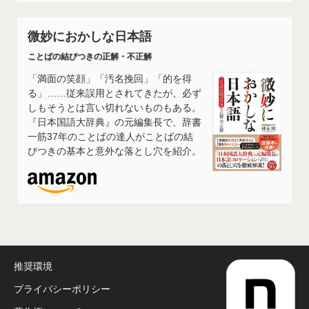
微妙におかしな日本語
ことばの結びつきの正解・不正解
「満面の笑顔」「汚名挽回」「的を得
る」……従来誤用とされてきたが、必ず
しもそうとは言い切れないものもある。
『日本国語大辞典』の元編集長で、辞書
一筋37年のことばの達人がことばの結
びつきの基本と意外な落とし穴を紹介。
推奨環境
プライバシーポリシー