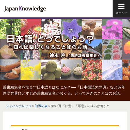
メイ
辞書編集者を悩ます日本語とはなにか？──『日本国語大辞典』など37年
国語辞典ひとすじの辞書編集者がおくる、とっておきのことばのお話。
ジャパンナレッジ
>
知識の泉
>
第97回 「好意」「厚意」の違いは何か？