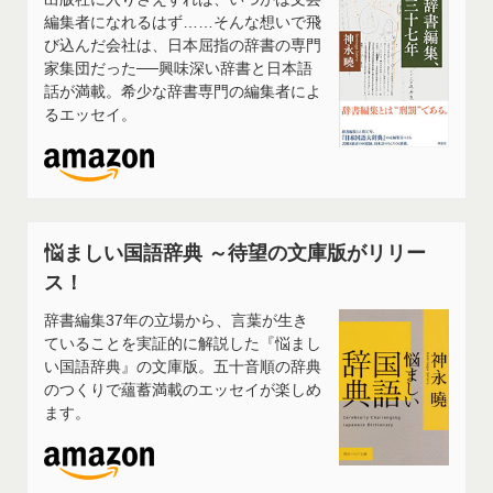
編集者になれるはず……そんな想いで飛
び込んだ会社は、日本屈指の辞書の専門
家集団だった──興味深い辞書と日本語
話が満載。希少な辞書専門の編集者によ
るエッセイ。
悩ましい国語辞典 ～待望の文庫版がリリー
ス！
辞書編集37年の立場から、言葉が生き
ていることを実証的に解説した『悩まし
い国語辞典』の文庫版。五十音順の辞典
のつくりで蘊蓄満載のエッセイが楽しめ
ます。