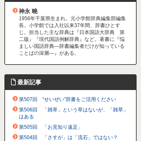
神永 曉
1956年千葉県生まれ。元小学館辞典編集部編集
長。小学館では入社以来37年間、辞書ひとす
じ。担当した主な辞典は『日本国語大辞典 第
二版』『現代国語例解辞典』など。著書に『悩
ましい国語辞典―辞書編集者だけが知っている
ことばの深層―』がある。
最新記事
第507回 “せいぜい”辞書をご活用ください
第506回 「雑草」という草はないが、「雑草」
はある
第505回 「お見知り遠足」
第504回 「さすが」は「流石」ではない？