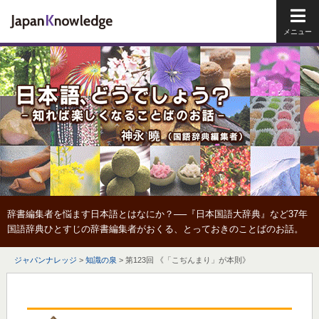
メイ
辞書編集者を悩ます日本語とはなにか？──『日本国語大辞典』など37年
国語辞典ひとすじの辞書編集者がおくる、とっておきのことばのお話。
ジャパンナレッジ
>
知識の泉
>
第123回 《「こぢんまり」が本則》