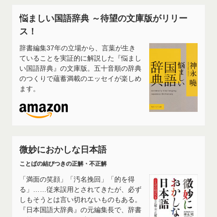
悩ましい国語辞典 ～待望の文庫版がリリー
ス！
辞書編集37年の立場から、言葉が生き
ていることを実証的に解説した『悩まし
い国語辞典』の文庫版。五十音順の辞典
のつくりで蘊蓄満載のエッセイが楽しめ
ます。
微妙におかしな日本語
ことばの結びつきの正解・不正解
「満面の笑顔」「汚名挽回」「的を得
る」……従来誤用とされてきたが、必ず
しもそうとは言い切れないものもある。
『日本国語大辞典』の元編集長で、辞書