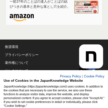
一筋37年のことばの達人がことばの結
びつきの基本と意外な落とし穴を紹介。
推奨環境
プライバシーポリシー
著作権について
リンクについて
Privacy Policy
|
Cookie Policy
免責事項
Use of Cookies in the JapanKnowledge Website
運営会社
JapanKnowledge (https://japanknowledge.com/) uses cookies. In addition to
the cookies that are necessary to use the service, we also use these
functions to analyze visitor data, improve the website, and display
アクセシビリティ対応
personalized content. If you agree to accept cookies, please click "Accept All."
If you wish to set cookie preferences in detail or individually, please click
クッキーポリシー
"Cookie Settings."