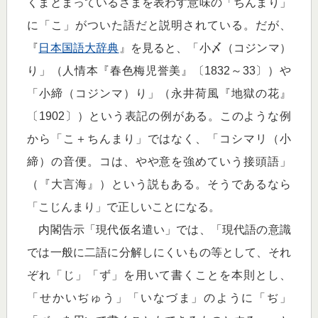
くまとまっているさまを表わす意味の「ちんまり」
に「こ」がついた語だと説明されている。だが、
『
日本国語大辞典
』を見ると、「小〆（コジンマ）
り」（人情本『春色梅児誉美』〔1832～33〕）や
「小締（コジンマ）り」（永井荷風『地獄の花』
〔1902〕）という表記の例がある。このような例
から「こ＋ちんまり」ではなく、「コシマリ（小
締）の音便。コは、やや意を強めていう接頭語」
（『大言海』）という説もある。そうであるなら
「こじんまり」で正しいことになる。
内閣告示「現代仮名遣い」では、「現代語の意識
では一般に二語に分解しにくいもの等として、それ
ぞれ「じ」「ず」を用いて書くことを本則とし、
「せかいぢゅう」「いなづま」のように「ぢ」