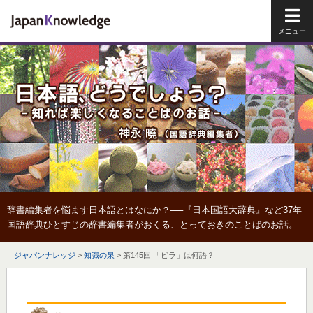
メイ
辞書編集者を悩ます日本語とはなにか？──『日本国語大辞典』など37年
国語辞典ひとすじの辞書編集者がおくる、とっておきのことばのお話。
ジャパンナレッジ
>
知識の泉
>
第145回 「ビラ」は何語？