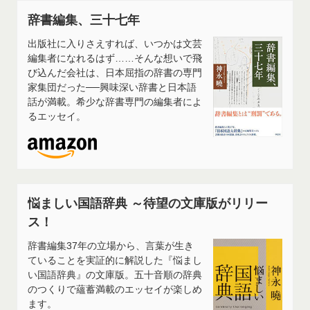
辞書編集、三十七年
出版社に入りさえすれば、いつかは文芸
編集者になれるはず……そんな想いで飛
び込んだ会社は、日本屈指の辞書の専門
家集団だった──興味深い辞書と日本語
話が満載。希少な辞書専門の編集者によ
るエッセイ。
悩ましい国語辞典 ～待望の文庫版がリリー
ス！
辞書編集37年の立場から、言葉が生き
ていることを実証的に解説した『悩まし
い国語辞典』の文庫版。五十音順の辞典
のつくりで蘊蓄満載のエッセイが楽しめ
ます。