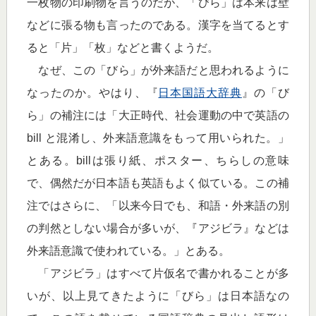
一枚物の印刷物を言うのだが、「びら」は本来は壁
などに張る物も言ったのである。漢字を当てるとす
ると「片」「枚」などと書くようだ。
なぜ、この「びら」が外来語だと思われるように
なったのか。やはり、『
日本国語大辞典
』の「び
ら」の補注には「大正時代、社会運動の中で英語の
bill と混淆し、外来語意識をもって用いられた。」
とある。billは張り紙、ポスター、ちらしの意味
で、偶然だが日本語も英語もよく似ている。この補
注ではさらに、「以来今日でも、和語・外来語の別
の判然としない場合が多いが、『アジビラ』などは
外来語意識で使われている。」とある。
「アジビラ」はすべて片仮名で書かれることが多
いが、以上見てきたように「びら」は日本語なの