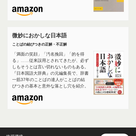
微妙におかしな日本語
ことばの結びつきの正解・不正解
「満面の笑顔」「汚名挽回」「的を得
る」……従来誤用とされてきたが、必ず
しもそうとは言い切れないものもある。
『日本国語大辞典』の元編集長で、辞書
一筋37年のことばの達人がことばの結
びつきの基本と意外な落とし穴を紹介。