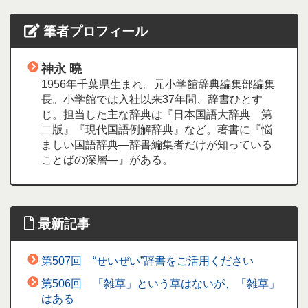
筆者プロフィール
神永 曉
1956年千葉県生まれ。元小学館辞典編集部編集
長。小学館では入社以来37年間、辞書ひとす
じ。担当した主な辞典は『日本国語大辞典 第
二版』『現代国語例解辞典』など。著書に『悩
ましい国語辞典―辞書編集者だけが知っている
ことばの深層―』がある。
最新記事
第507回 “せいぜい”辞書をご活用ください
第506回 「雑草」という草はないが、「雑草」
はある