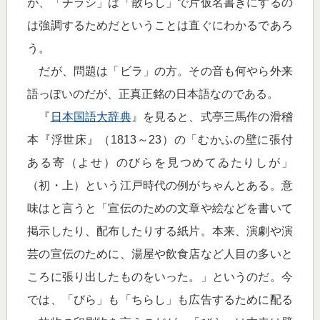
が、「チラシ」は「散らし」で片仮名書きにするの
は強調するためだということは直ぐにわかるであろ
う。
だが、問題は「ビラ」の方。その音も何やら外来
語っぽいのだが、正真正銘の日本語なのである。
『
日本国語大辞典
』を見ると、式亭三馬作の滑稽
本『浮世床』（1813～23）の「むかふの壁に張付
ある寄（よせ）のびらを見つめてゐたりしが」
（初・上）という江戸時代の例がちゃんとある。意
味はと言うと「宣伝のための文章や絵などを書いて
掲示したり、配布したりする紙片。本来、演劇や演
芸の宣伝のために、湯屋や飲食店など人目の多いと
ころに張り出したものをいった。」というのだ。今
では、「びら」も「ちらし」も広告するために配る