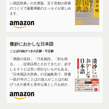
い国語辞典』の文庫版。五十音順の辞典
のつくりで蘊蓄満載のエッセイが楽しめ
ます。
微妙におかしな日本語
ことばの結びつきの正解・不正解
「満面の笑顔」「汚名挽回」「的を得
る」……従来誤用とされてきたが、必ず
しもそうとは言い切れないものもある。
『日本国語大辞典』の元編集長で、辞書
一筋37年のことばの達人がことばの結
びつきの基本と意外な落とし穴を紹介。