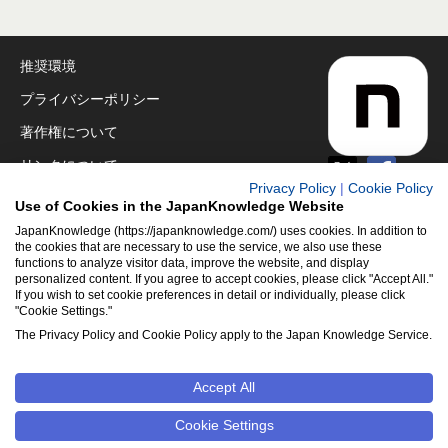
推奨環境
プライバシーポリシー
著作権について
リンクについて
Privacy Policy
|
Cookie Policy
免責事項
Use of Cookies in the JapanKnowledge Website
運営会社
JapanKnowledge (https://japanknowledge.com/) uses cookies. In addition to
the cookies that are necessary to use the service, we also use these
functions to analyze visitor data, improve the website, and display
アクセシビリティ対応
personalized content. If you agree to accept cookies, please click "Accept All."
If you wish to set cookie preferences in detail or individually, please click
クッキーポリシー
"Cookie Settings."
Cookie設定
The Privacy Policy and Cookie Policy apply to the Japan Knowledge Service.
Accept All
©2001-2026
NetAdvance Inc. All rights reserved.
掲載の記事・
写真・イラスト等のすべてのコンテンツの無断複写・転載を禁じ
Cookie Settings
ます