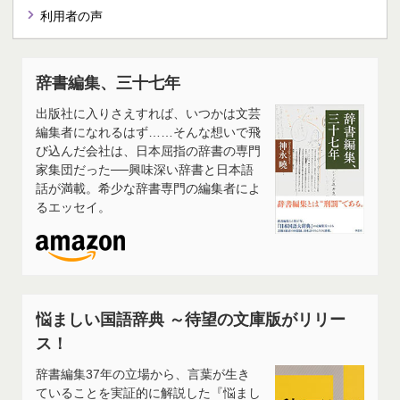
利用者の声
辞書編集、三十七年
出版社に入りさえすれば、いつかは文芸
編集者になれるはず……そんな想いで飛
び込んだ会社は、日本屈指の辞書の専門
家集団だった──興味深い辞書と日本語
話が満載。希少な辞書専門の編集者によ
るエッセイ。
悩ましい国語辞典 ～待望の文庫版がリリー
ス！
辞書編集37年の立場から、言葉が生き
ていることを実証的に解説した『悩まし