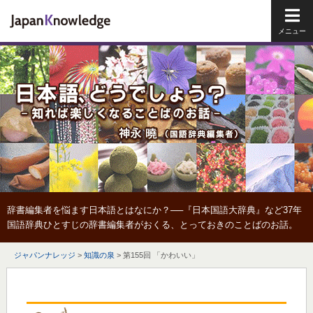
メイ
辞書編集者を悩ます日本語とはなにか？──『日本国語大辞典』など37年
国語辞典ひとすじの辞書編集者がおくる、とっておきのことばのお話。
ジャパンナレッジ
>
知識の泉
>
第155回 「かわいい」