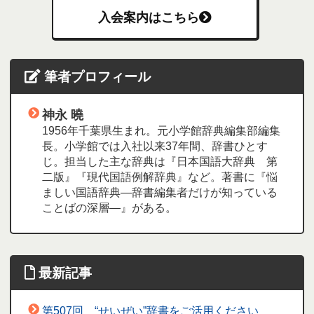
入会案内はこちら
筆者プロフィール
神永 曉
1956年千葉県生まれ。元小学館辞典編集部編集
長。小学館では入社以来37年間、辞書ひとす
じ。担当した主な辞典は『日本国語大辞典 第
二版』『現代国語例解辞典』など。著書に『悩
ましい国語辞典―辞書編集者だけが知っている
ことばの深層―』がある。
最新記事
第507回 “せいぜい”辞書をご活用ください