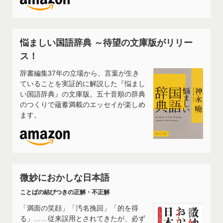
悩ましい国語辞典 ～待望の文庫版がリリー
ス！
辞書編集37年の立場から、言葉が生き
ていることを実証的に解説した『悩まし
い国語辞典』の文庫版。五十音順の辞典
のつくりで蘊蓄満載のエッセイが楽しめ
ます。
微妙におかしな日本語
ことばの結びつきの正解・不正解
「満面の笑顔」「汚名挽回」「的を得
る」……従来誤用とされてきたが、必ず