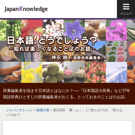
メイ
辞書編集者を悩ます日本語とはなにか？──『日本国語大辞典』など37年
国語辞典ひとすじの辞書編集者がおくる、とっておきのことばのお話。
ジャパンナレッジ
>
知識の泉
>
第225回 「腑（ふ）」に“落ちる”のか、“落ちな
い”のか？