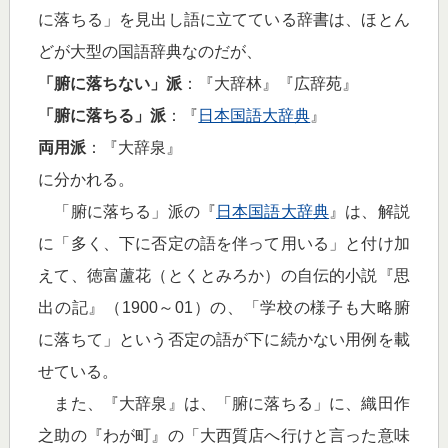
に落ちる」を見出し語に立てている辞書は、ほとん
どが大型の国語辞典なのだが、
「腑に落ちない」派
：『大辞林』『広辞苑』
「腑に落ちる」派
：『
日本国語大辞典
』
両用派
：『大辞泉』
に分かれる。
「腑に落ちる」派の『
日本国語大辞典
』は、解説
に「多く、下に否定の語を伴って用いる」と付け加
えて、徳富蘆花（とくとみろか）の自伝的小説『思
出の記』（1900～01）の、「学校の様子も大略腑
に落ちて」という否定の語が下に続かない用例を載
せている。
また、『大辞泉』は、「腑に落ちる」に、織田作
之助の『わが町』の「大西質店へ行けと言った意味