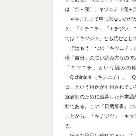
は〔呉＋漢〕、キツニチ〔漢＋
ややこしくて申し訳ないのだが
と、「キチニチ」「キチジツ」
ては「キツジツ」とも読むとし
ではもう一つの「キツニチ」
様「吉日」の古い読み方なので
「キツニチ」という読みの確
「Qichinichi （キチニチ）」
日」という用例が引用されてい
宣教師のために編纂した日本語
料である。この『日葡辞書』に
ことから、「キチジツ」「キツ
る。
細かな論証は省略するが、以