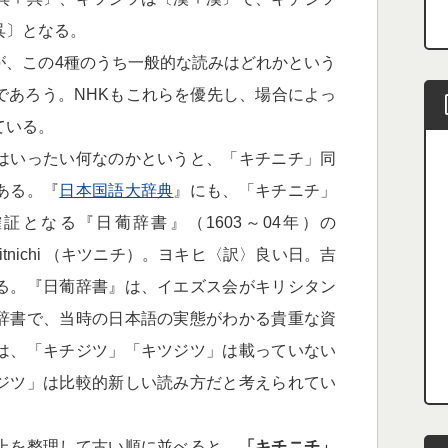
呉〕となる。
、この4種のうち一般的な読みはどれかという
であろう。NHKもこれらを優先し、場合によっ
ている。
はいったい何なのかというと、「キチニチ」同
ある。『
日本国語大辞典
』にも、「キチニチ」
証となる『日葡辞書』（1603～04年）の
「Qitnichi （キツニチ）。ヨキヒ〈訳〉良い日。吉
る。『日葡辞書』は、イエズス会がキリシタン
辞書で、当時の日本語の実態がわかる貴重な資
は、「キチジツ」「キツジツ」は載っていない
ジツ」は比較的新しい読み方だと考えられてい
上を整理して古い順に並べると、
「キチニチ」