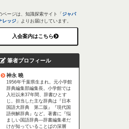
のページは、知識探索サイト「
ジャパ
ナレッジ
」よりお届けしています。
入会案内はこちら
筆者プロフィール
神永 曉
1956年千葉県生まれ。元小学館
辞典編集部編集長。小学館では
入社以来37年間、辞書ひとす
じ。担当した主な辞典は『日本
国語大辞典 第二版』『現代国
語例解辞典』など。著書に『悩
ましい国語辞典―辞書編集者だ
けが知っていることばの深層