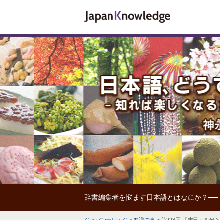
辞書編集者を悩ます日本語とはなにか？──
ジャパンナレッジ
>
知識の泉
>
第228回 「吉日」を何