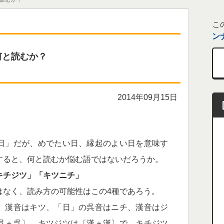
こ
ン
何と読むか？
2014年09月15日
日」だが、めでたい日、縁起のよい日を意味す
すると、何と読むか悩む語ではないだろうか。
キチジツ」「キツニチ」
はなく、読み方の可能性はこの4種であろう。
、漢音はキツ、「日」の呉音はニチ、漢音はジ
呉＋呉〕、キツジツは〔漢＋漢〕で、キチジツ