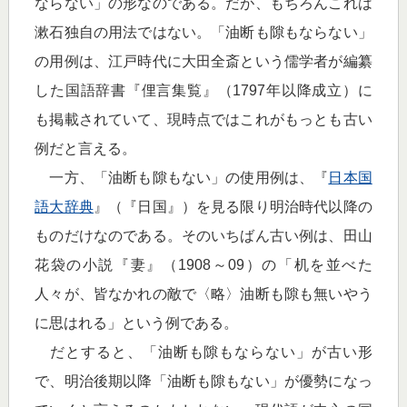
ならない」の形なのである。だが、もちろんこれは
漱石独自の用法ではない。「油断も隙もならない」
の用例は、江戸時代に大田全斎という儒学者が編纂
した国語辞書『俚言集覧』（1797年以降成立）に
も掲載されていて、現時点ではこれがもっとも古い
例だと言える。
一方、「油断も隙もない」の使用例は、『
日本国
語大辞典
』（『日国』）を見る限り明治時代以降の
ものだけなのである。そのいちばん古い例は、田山
花袋の小説『妻』（1908～09）の「机を並べた
人々が、皆なかれの敵で〈略〉油断も隙も無いやう
に思はれる」という例である。
だとすると、「油断も隙もならない」が古い形
で、明治後期以降「油断も隙もない」が優勢になっ