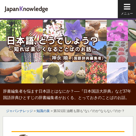
メイ
辞書編集者を悩ます日本語とはなにか？──『日本国語大辞典』など37年
国語辞典ひとすじの辞書編集者がおくる、とっておきのことばのお話。
ジャパンナレッジ
>
知識の泉
>
第321回 油断も隙も“ない”のか“ならない”のか？