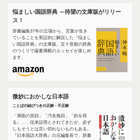
悩ましい国語辞典 ～待望の文庫版がリリー
ス！
辞書編集37年の立場から、言葉が生き
ていることを実証的に解説した『悩まし
い国語辞典』の文庫版。五十音順の辞典
のつくりで蘊蓄満載のエッセイが楽しめ
ます。
微妙におかしな日本語
ことばの結びつきの正解・不正解
「満面の笑顔」「汚名挽回」「的を得
る」……従来誤用とされてきたが、必ず
しもそうとは言い切れないものもある。
『日本国語大辞典』の元編集長で、辞書