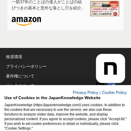
一筋37年のことばの達人がことばの結
びつきの基本と意外な落とし穴を紹介。
推奨環境
プライバシーポリシー
著作権について
リンクについて
Privacy Policy
|
Cookie Policy
免責事項
Use of Cookies in the JapanKnowledge Website
運営会社
JapanKnowledge (https://japanknowledge.com/) uses cookies. In addition to
the cookies that are necessary to use the service, we also use these
functions to analyze visitor data, improve the website, and display
アクセシビリティ対応
personalized content. If you agree to accept cookies, please click "Accept All."
If you wish to set cookie preferences in detail or individually, please click
クッキーポリシー
"Cookie Settings."