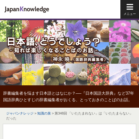
メイ
辞書編集者を悩ます日本語とはなにか？──『日本国語大辞典』など37年
国語辞典ひとすじの辞書編集者がおくる、とっておきのことばのお話。
ジャパンナレッジ
>
知識の泉
>
第348回 「いたたまれない」は「いたたまらない」
だった