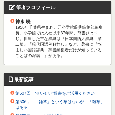
筆者プロフィール
神永 曉
1956年千葉県生まれ。元小学館辞典編集部編集
長。小学館では入社以来37年間、辞書ひとす
じ。担当した主な辞典は『日本国語大辞典 第
二版』『現代国語例解辞典』など。著書に『悩
ましい国語辞典―辞書編集者だけが知っている
ことばの深層―』がある。
最新記事
第507回 “せいぜい”辞書をご活用ください
第506回 「雑草」という草はないが、「雑草」
はある