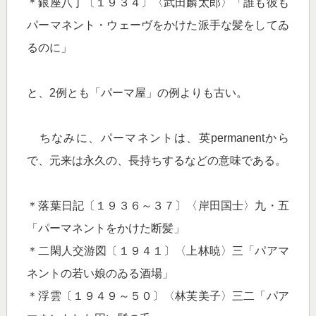
＊銀座八丁〔１９３４〕〈武田麟太郎〉「誰も彼も
パーマネント・ウェーヴをかけた派手な髪をしてゐ
るのに」
と、2例とも「パーマ屋」の例よりも古い。
ちなみに、パーマネントは、英permanentから
で、元来は永久の、長持ちするなどの意味である。
＊落葉日記〔１９３６～３７〕〈岸田国士〉九・五
「パーマネントをかけた断髪」
＊二閑人交游図〔１９４１〕〈上林暁〉三「パアマ
ネントの若い娘のゐる酒場」
＊浮雲〔１９４９～５０〕〈林芙美子〉三二「パア