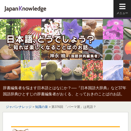
メイ
辞書編集者を悩ます日本語とはなにか？──『日本国語大辞典』など37年
国語辞典ひとすじの辞書編集者がおくる、とっておきのことばのお話。
ジャパンナレッジ
>
知識の泉
>
第376回 「パーマ屋」は死語？