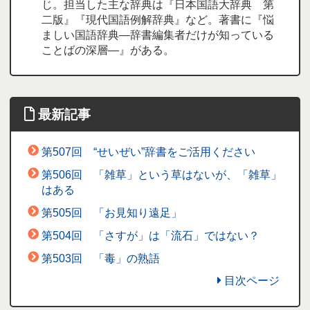
じ。担当した主な辞典は『日本国語大辞典 第
二版』『現代国語例解辞典』など。著書に『悩
ましい国語辞典―辞書編集者だけが知っている
ことばの深層―』がある。
最新記事
第507回 “せいぜい”辞書をご活用ください
第506回 「雑草」という草はないが、「雑草」
はある
第505回 「お見知り遠足」
第504回 「さすが」は「流石」ではない？
第503回 「毒」の熟語
目次ページ