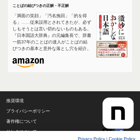
ことばの結びつきの正解・不正解
「満面の笑顔」「汚名挽回」「的を得
る」……従来誤用とされてきたが、必ず
しもそうとは言い切れないものもある。
『日本国語大辞典』の元編集長で、辞書
一筋37年のことばの達人がことばの結
びつきの基本と意外な落とし穴を紹介。
推奨環境
プライバシーポリシー
著作権について
リンクについて
Privacy Policy
|
Cookie Policy