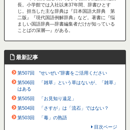
長。小学館では入社以来37年間、辞書ひとす
じ。担当した主な辞典は『日本国語大辞典 第
二版』『現代国語例解辞典』など。著書に『悩
ましい国語辞典―辞書編集者だけが知っている
ことばの深層―』がある。
最新記事
第507回 “せいぜい”辞書をご活用ください
第506回 「雑草」という草はないが、「雑草」
はある
第505回 「お見知り遠足」
第504回 「さすが」は「流石」ではない？
第503回 「毒」の熟語
目次ページ