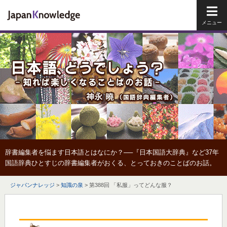
メイ
辞書編集者を悩ます日本語とはなにか？──『日本国語大辞典』など37年
国語辞典ひとすじの辞書編集者がおくる、とっておきのことばのお話。
ジャパンナレッジ
>
知識の泉
>
第388回 「私服」ってどんな服？