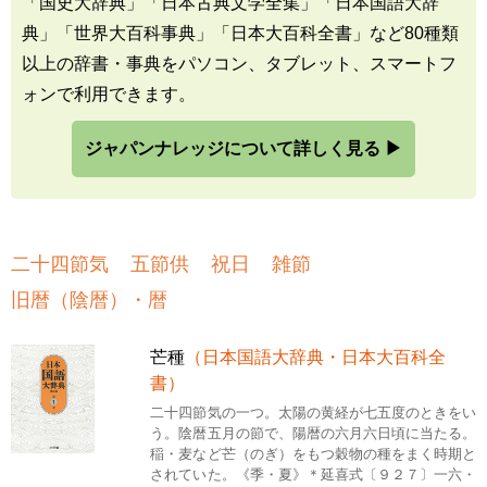
「国史大辞典」「日本古典文学全集」「日本国語大辞
典」「世界大百科事典」「日本大百科全書」など80種類
以上の辞書・事典をパソコン、タブレット、スマートフ
ォンで利用できます。
ジャパンナレッジについて詳しく見る ▶
二十四節気
五節供
祝日
雑節
旧暦（陰暦）・暦
芒種
（日本国語大辞典・日本大百科全
書）
二十四節気の一つ。太陽の黄経が七五度のときをい
う。陰暦五月の節で、陽暦の六月六日頃に当たる。
稲・麦など芒（のぎ）をもつ穀物の種をまく時期と
されていた。《季・夏》＊延喜式〔９２７〕一六・