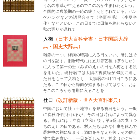
う名の毒草が生えるのでこの名が生まれたという。
全国的に農繁期の一応の終了期とされている。ハン
ゲハンゲなどの語呂合せで〈半夏半毛〉〈半夏半
作〉などといい，この日までに田植を終わらないと
秋の実りが遅れて
入梅
（日本大百科全書・日本国語大辞
典・国史大辞典）
雑節の一つ。梅雨の時期に入る日をいい、暦にはそ
の日を記す。旧暦時代には五月節芒種（ぼうしゅ）
に入って第一の壬（みずのえ）の日を入梅とする説
を用いた。現行暦では太陽の視黄経が80度に達し
た日をもって入梅とし、太陽暦の6月11日ごろにあ
たる。この日から梅雨が始まるわけではなく、およ
そこのころから雨期に入ることを
社日
（改訂新版・世界大百科事典）
中国において社（土地神）を祭る祝日をいう。一般
に春秋2回行われるが，その日は時代によって異な
る。唐代には，立春（立秋）後，第5番目の戊（つ
ちのえ）の日である。村人たちはみな仕事を休んで
叢林中の祠に集まり，酒肉をそなえた後，その供え
物で飲み食いし，一日を楽しんだ。神楽（かぐら）