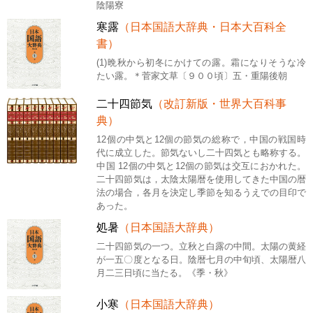
陰陽寮
寒露
（日本国語大辞典・日本大百科全
書）
(1)晩秋から初冬にかけての露。霜になりそうな冷
たい露。＊菅家文草〔９００頃〕五・重陽後朝
二十四節気
（改訂新版・世界大百科事
典）
12個の中気と12個の節気の総称で，中国の戦国時
代に成立した。節気ないし二十四気とも略称する。
中国 12個の中気と12個の節気は交互におかれた。
二十四節気は，太陰太陽暦を使用してきた中国の暦
法の場合，各月を決定し季節を知るうえでの目印で
あった。
処暑
（日本国語大辞典）
二十四節気の一つ。立秋と白露の中間。太陽の黄経
が一五〇度となる日。陰暦七月の中旬頃、太陽暦八
月二三日頃に当たる。《季・秋》
小寒
（日本国語大辞典）