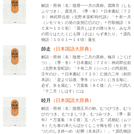
解説・用例〔名〕陰暦一一月の異称。霜降月（しも
ふりづき）。霜見月。《季・冬》＊日本書紀〔７２
０〕神武即位前（北野本室町時代訓）「十有一月
（シモツキ）の癸の亥朔己巳のひ」＊竹取物語〔９
Ｃ末〜１０Ｃ初〕「霜月しはすの降り氷り、みな月
の照りはたたくにも障（さは）らず来たり」＊源氏
物語〔１００１〜１４頃〕蓬生
師走
（日本国語大辞典）
解説・用例〔名〕陰暦一二月の異称。極月（ごくげ
つ）。《季・冬》＊日本書紀〔７２０〕神武即位前
（北野本室町訓）「十有二月（シハス）の丙辰朔、
壬午のひ」＊日本書紀〔７２０〕仁徳六二年（前田
本訓）「是より以後、季冬（シハス）に当る毎に、
必ず、氷を蔵む」＊万葉集〔８Ｃ後〕八・一六四八
「十二月（しはす）には
睦月
（日本国語大辞典）
解説・用例〔名〕陰暦正月の称。むつびづき。むつ
びのつき。むつましづき。むつみづき。《季・新
年》＊万葉集〔８Ｃ後〕五・八一五「武都紀（ムツ
キ）たち春の来たらばかくしこそ梅を招（を）きつ
つたのしき終へめ〈紀卿（名未詳）〉」＊源氏物語