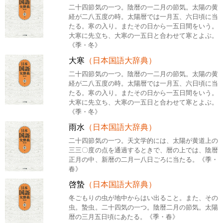
二十四節気の一つ。陰暦の一二月の節気。太陽の黄
経が二八五度の時。太陽暦では一月五、六日頃に当
たる。寒の入り。またその日から一五日間をいう。
大寒に先立ち、大寒の一五日と合わせて寒とよぶ。
《季・冬》
大寒
（日本国語大辞典）
二十四節気の一つ。陰暦の一二月の節気。太陽の黄
経が二八五度の時。太陽暦では一月五、六日頃に当
たる。寒の入り。またその日から一五日間をいう。
大寒に先立ち、大寒の一五日と合わせて寒とよぶ。
《季・冬》
雨水
（日本国語大辞典）
二十四節気の一つ。天文学的には、太陽が黄道上の
三三〇度の点を通過するときで、暦の上では、陰暦
正月の中、新暦の二月一八日ごろに当たる。《季・
春》
啓蟄
（日本国語大辞典）
冬ごもりの虫が地中からはい出ること。また、その
虫。蟄虫。二十四気の一つ。陰暦二月の節気。太陽
暦の三月五日頃にあたる。《季・春》