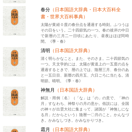
春分
（日本国語大辞典・日本大百科全
書・世界大百科事典）
太陽が黄経０度の春分点を通過する時刻。ふつうは
その日をいう。二十四節気の一つ。春の彼岸の中日
で新暦の三月二一日頃にあたり、昼夜はほぼ同時
間。《季・春》
清明
（日本国語大辞典）
清く明らかなこと。また、そのさま。二十四節気の
一つ。天文学的には、太陽が黄道上の一五度の点を
通過するときで、暦の上では、陰暦三月、春分のあ
と一五日目、新暦の四月五、六日ごろに当たる。清
明節。晴明。《季・春》
神無月
（日本国語大辞典）
解説・用例〔名〕（「な」は「の」の意で、「神の
月」すなわち、神祭りの月の意か。俗説には、全国
の神々が出雲大社に集まって、諸国が「神無しにな
る月」だからという）陰暦一〇月のこと。かんなづ
き。かみなしづき。かみなかりづき。
霜月
（日本国語大辞典）