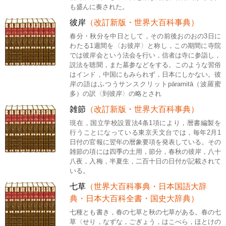
も盛んに奏された。
彼岸
（改訂新版・世界大百科事典）
春分・秋分を中日として，その前後おのおの3日に
わたる1週間を〈お彼岸〉と称し，この期間に寺院
では彼岸会という法会を行い，信者は寺に参詣し，
説法を聴聞，また墓参などをする。このような習俗
はインド，中国にもみられず，日本にしかない。彼
岸の語はふつうサンスクリットpāramitā（波羅蜜
多）の訳〈到彼岸〉の略とされ
雑節
（改訂新版・世界大百科事典）
現在，国立学校設置法4条1項により，暦書編製を
行うことになっている東京天文台では，毎年2月1
日付の官報に翌年の暦象要項を発表している。その
雑節の項には四季の土用，節分，春秋の彼岸，八十
八夜，入梅，半夏生，二百十日の日付が記載されて
いる。
七草
（世界大百科事典・日本国語大辞
典・日本大百科全書・国史大辞典）
七種とも書き，春の七草と秋の七草がある。春の七
草〈せり，なずな，ごぎょう，はこべら，ほとけの