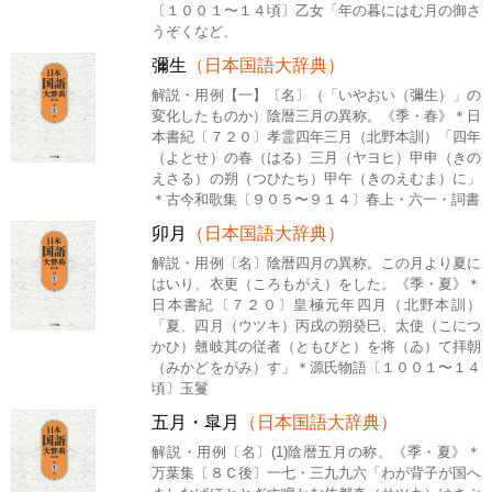
〔１００１〜１４頃〕乙女「年の暮にはむ月の御さ
うぞくなど、
彌生
（日本国語大辞典）
解説・用例【一】〔名〕（「いやおい（彌生）」の
変化したものか）陰暦三月の異称。《季・春》＊日
本書紀〔７２０〕孝霊四年三月（北野本訓）「四年
（よとせ）の春（はる）三月（ヤヨヒ）甲申（きの
えさる）の朔（つひたち）甲午（きのえむま）に」
＊古今和歌集〔９０５〜９１４〕春上・六一・詞書
卯月
（日本国語大辞典）
解説・用例〔名〕陰暦四月の異称。この月より夏に
はいり、衣更（ころもがえ）をした。《季・夏》＊
日本書紀〔７２０〕皇極元年四月（北野本訓）
「夏、四月（ウツキ）丙戌の朔癸巳、太使（こにつ
かひ）翹岐其の従者（ともびと）を将（ゐ）て拝朝
（みかどをがみ）す」＊源氏物語〔１００１〜１４
頃〕玉鬘
五月・皐月
（日本国語大辞典）
解説・用例〔名〕(1)陰暦五月の称。《季・夏》＊
万葉集〔８Ｃ後〕一七・三九九六「わが背子が国へ