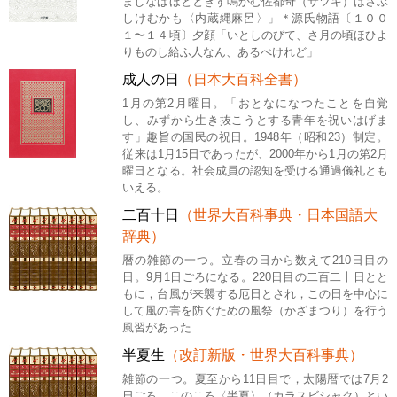
ましなばほととぎす鳴かむ佐都奇（サツキ）はさぶ
しけむかも〈内蔵縄麻呂〉」＊源氏物語〔１００
１〜１４頃〕夕顔「いとしのびて、さ月の頃ほひよ
りものし給ふ人なん、あるべけれど」
成人の日
（日本大百科全書）
1月の第2月曜日。「おとなになつたことを自覚
し、みずから生き抜こうとする青年を祝いはげま
す」趣旨の国民の祝日。1948年（昭和23）制定。
従来は1月15日であったが、2000年から1月の第2月
曜日となる。社会成員の認知を受ける通過儀礼とも
いえる。
二百十日
（世界大百科事典・日本国語大
辞典）
暦の雑節の一つ。立春の日から数えて210日目の
日。9月1日ごろになる。220日目の二百二十日とと
もに，台風が来襲する厄日とされ，この日を中心に
して風の害を防ぐための風祭（かざまつり）を行う
風習があった
半夏生
（改訂新版・世界大百科事典）
雑節の一つ。夏至から11日目で，太陽暦では7月2
日ごろ。このころ〈半夏〉（カラスビシャク）とい