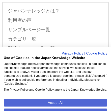
ジャパンナレッジとは？
利用者の声
サンプルページ一覧
カテゴリ一覧
関連キーワード別一覧
Privacy Policy
|
Cookie Policy
サンプル公開辞書・事典一覧
Use of Cookies in the JapanKnowledge Website
JapanKnowledge (https://japanknowledge.com/) uses cookies. In addition to
料金・収録コンテンツ
the cookies that are necessary to use the service, we also use these
functions to analyze visitor data, improve the website, and display
personalized content. If you agree to accept cookies, please click "Accept All."
If you wish to set cookie preferences in detail or individually, please click
"Cookie Settings."
新規入会はこちら
The Privacy Policy and Cookie Policy apply to the Japan Knowledge Service.
Accept All
クッキーポリシー
Cookie設定