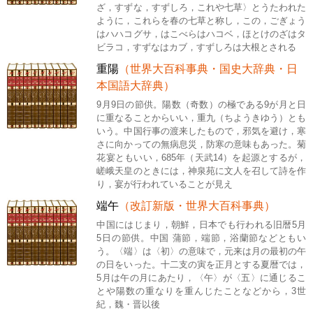
ざ，すずな，すずしろ，これや七草〉とうたわれた
ように，これらを春の七草と称し，この，ごぎょう
はハハコグサ，はこべらはハコベ，ほとけのざはタ
ビラコ，すずなはカブ，すずしろは大根とされる
重陽
（世界大百科事典・国史大辞典・日
本国語大辞典）
9月9日の節供。陽数（奇数）の極である9が月と日
に重なることからいい，重九（ちようきゆう）とも
いう。中国行事の渡来したもので，邪気を避け，寒
さに向かっての無病息災，防寒の意味もあった。菊
花宴ともいい，685年（天武14）を起源とするが，
嵯峨天皇のときには，神泉苑に文人を召して詩を作
り，宴が行われていることが見え
端午
（改訂新版・世界大百科事典）
中国にはじまり，朝鮮，日本でも行われる旧暦5月
5日の節供。中国 蒲節，端節，浴蘭節などともい
う。〈端〉は〈初〉の意味で，元来は月の最初の午
の日をいった。十二支の寅を正月とする夏暦では，
5月は午の月にあたり，〈午〉が〈五〉に通じるこ
とや陽数の重なりを重んじたことなどから，3世
紀，魏・晋以後