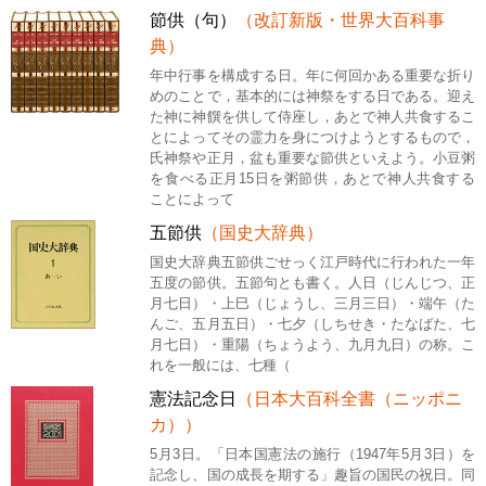
節供（句）
（改訂新版・世界大百科事
典）
年中行事を構成する日。年に何回かある重要な折り
めのことで，基本的には神祭をする日である。迎え
た神に神饌を供して侍座し，あとで神人共食するこ
とによってその霊力を身につけようとするもので，
氏神祭や正月，盆も重要な節供といえよう。小豆粥
を食べる正月15日を粥節供，あとで神人共食する
ことによって
五節供
（国史大辞典）
国史大辞典五節供ごせっく江戸時代に行われた一年
五度の節供。五節句とも書く。人日（じんじつ、正
月七日）・上巳（じょうし、三月三日）・端午（た
んご、五月五日）・七夕（しちせき・たなばた、七
月七日）・重陽（ちょうよう、九月九日）の称。こ
れを一般には、七種（
憲法記念日
（日本大百科全書（ニッポニ
カ））
5月3日。「日本国憲法の施行（1947年5月3日）を
記念し、国の成長を期する」趣旨の国民の祝日。同