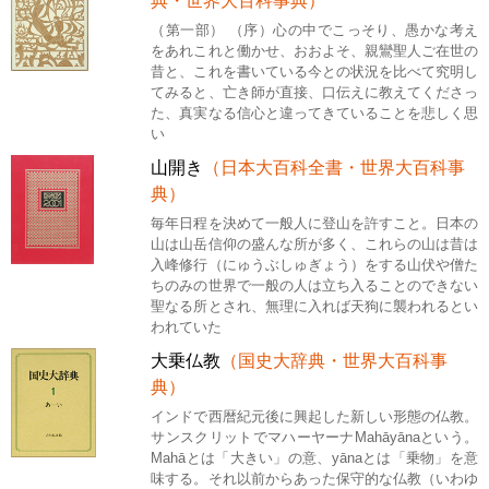
典・世界大百科事典）
（第一部） （序）心の中でこっそり、愚かな考え
をあれこれと働かせ、おおよそ、親鸞聖人ご在世の
昔と、これを書いている今との状況を比べて究明し
てみると、亡き師が直接、口伝えに教えてくださっ
た、真実なる信心と違ってきていることを悲しく思
い
山開き
（日本大百科全書・世界大百科事
典）
毎年日程を決めて一般人に登山を許すこと。日本の
山は山岳信仰の盛んな所が多く、これらの山は昔は
入峰修行（にゅうぶしゅぎょう）をする山伏や僧た
ちのみの世界で一般の人は立ち入ることのできない
聖なる所とされ、無理に入れば天狗に襲われるとい
われていた
大乗仏教
（国史大辞典・世界大百科事
典）
インドで西暦紀元後に興起した新しい形態の仏教。
サンスクリットでマハーヤーナMahāyānaという。
Mahāとは「大きい」の意、yānaとは「乗物」を意
味する。それ以前からあった保守的な仏教（いわゆ