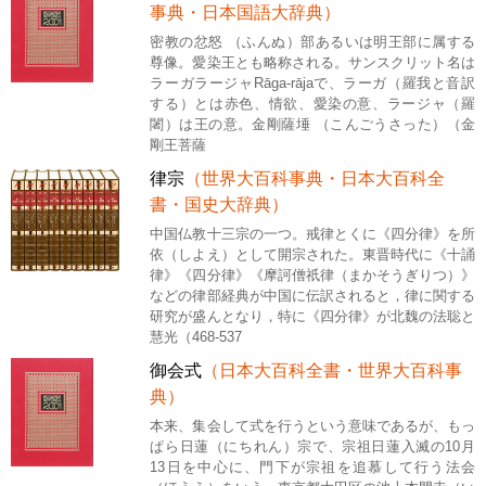
事典・日本国語大辞典）
密教の忿怒 （ふんぬ）部あるいは明王部に属する
尊像。愛染王とも略称される。サンスクリット名は
ラーガラージャRāga-rājaで、ラーガ（羅我と音訳
する）とは赤色、情欲、愛染の意、ラージャ（羅
闍）は王の意。金剛薩埵 （こんごうさった）（金
剛王菩薩
律宗
（世界大百科事典・日本大百科全
書・国史大辞典）
中国仏教十三宗の一つ。戒律とくに《四分律》を所
依（しよえ）として開宗された。東晋時代に《十誦
律》《四分律》《摩訶僧祇律（まかそうぎりつ）》
などの律部経典が中国に伝訳されると，律に関する
研究が盛んとなり，特に《四分律》が北魏の法聡と
慧光（468-537
御会式
（日本大百科全書・世界大百科事
典）
本来、集会して式を行うという意味であるが、もっ
ぱら日蓮（にちれん）宗で、宗祖日蓮入滅の10月
13日を中心に、門下が宗祖を追慕して行う法会