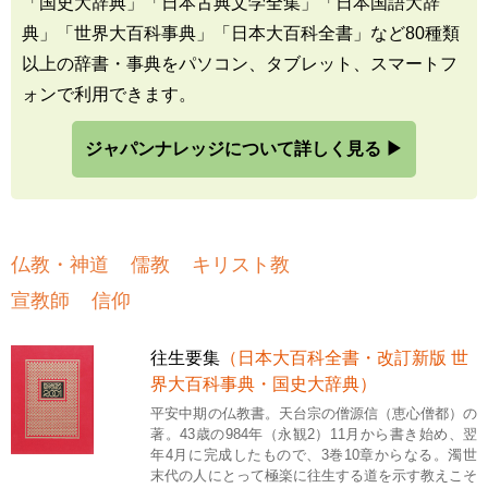
「国史大辞典」「日本古典文学全集」「日本国語大辞
典」「世界大百科事典」「日本大百科全書」など80種類
以上の辞書・事典をパソコン、タブレット、スマートフ
ォンで利用できます。
ジャパンナレッジについて詳しく見る ▶
仏教・神道
儒教
キリスト教
宣教師
信仰
往生要集
（日本大百科全書・改訂新版 世
界大百科事典・国史大辞典）
平安中期の仏教書。天台宗の僧源信（恵心僧都）の
著。43歳の984年（永観2）11月から書き始め、翌
年4月に完成したもので、3巻10章からなる。濁世
末代の人にとって極楽に往生する道を示す教えこそ