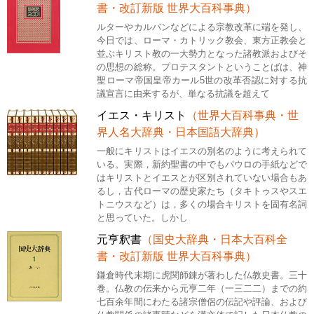
書・改訂新版 世界大百科事典）
ルターやカルバンなどによる宗教改革に端を発し、
今日では、ローマ・カトリック教会、東方正教会と
並ぶキリスト教の一大勢力となった諸教派およびそ
の思想の総称。プロテスタントということばは、神
聖ローマ帝国皇帝カール5世の改革否認に対する抗
議宣言に由来するが、単なる抗議を超えて
イエス・キリスト
（世界大百科事典・世
界人名大辞典・日本国語大辞典）
一般にキリストはイエスの別名のように考えられて
いる。実際，新約聖書の中でもパウロの手紙などで
はキリストとイエスとが区別されていない場合もあ
るし，古代ローマの歴史家たち（タキトゥスやスエ
トニウスなど）は，多くの場合キリストを固有名詞
と思っていた。しかし
元亨釈書
（国史大辞典・日本大百科全
書・改訂新版 世界大百科事典）
鎌倉時代末期に虎関師錬が著わした仏教史書。三十
巻。仏教の伝来から元亨二年（一三二二）までの約
七百余年間にわたる諸宗僧侶の伝記や評論、および