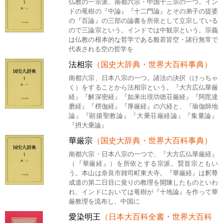
仏教の一宗派、南都六宗・中国十三宗の一つ。イン
ドの竜樹の『中論』『十二門論』とその弟子の提婆
の『百論』の三部の論書を所依として立宗している
ので三論宗という。インドでは中観宗という。宗義
は仏教の根本的な哲学である般若皆空・諸行無常で
代表される空の哲学を
法相宗
（国史大辞典・世界大百科事典）
南都六宗、日本八宗の一つ。諸法の決択（けっちゃ
く）をすることから法相宗という。『大方広仏華厳
経』『解深密経』『如来出現功徳荘厳経』『阿毘達
磨経』『楞伽経』『厚厳経』の六経と、『瑜伽師地
論』『顕揚聖教論』『大乗荘厳経論』『集量論』
『摂大乗論』
華厳宗
（国史大辞典・世界大百科事典）
南都六宗・日本八宗の一つで、『大方広仏華厳経』
（『華厳経』）を所依とする宗派。賢首宗ともい
う。本山は奈良市雑司町東大寺。『華厳経』は釈尊
成道の第二日目に覚りの教理を開陳したものといわ
れ、インドにおいては竜樹が『十地論』を作って華
厳教理を流布し、中国に
愛染明王
（日本大百科全書・世界大百科