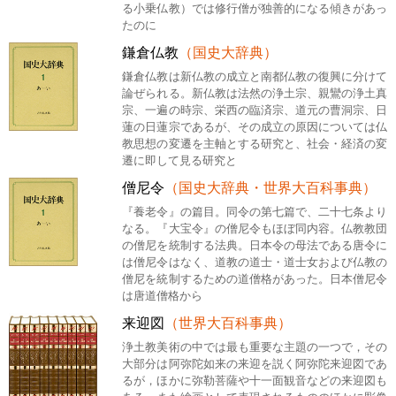
る小乗仏教）では修行僧が独善的になる傾きがあっ
たのに
鎌倉仏教
（国史大辞典）
鎌倉仏教は新仏教の成立と南都仏教の復興に分けて
論ぜられる。新仏教は法然の浄土宗、親鸞の浄土真
宗、一遍の時宗、栄西の臨済宗、道元の曹洞宗、日
蓮の日蓮宗であるが、その成立の原因については仏
教思想の変遷を主軸とする研究と、社会・経済の変
遷に即して見る研究と
僧尼令
（国史大辞典・世界大百科事典）
『養老令』の篇目。同令の第七篇で、二十七条より
なる。『大宝令』の僧尼令もほぼ同内容。仏教教団
の僧尼を統制する法典。日本令の母法である唐令に
は僧尼令はなく、道教の道士・道士女および仏教の
僧尼を統制するための道僧格があった。日本僧尼令
は唐道僧格から
来迎図
（世界大百科事典）
浄土教美術の中では最も重要な主題の一つで，その
大部分は阿弥陀如来の来迎を説く阿弥陀来迎図であ
るが，ほかに弥勒菩薩や十一面観音などの来迎図も