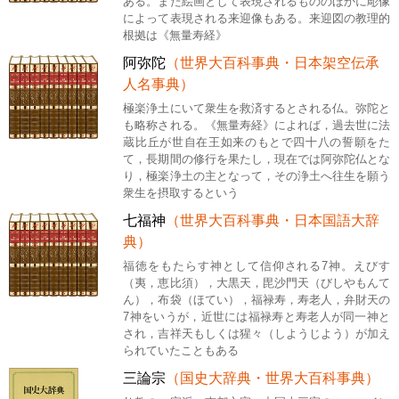
ある。また絵画として表現されるもののほかに彫像
によって表現される来迎像もある。来迎図の教理的
根拠は《無量寿経》
阿弥陀
（世界大百科事典・日本架空伝承
人名事典）
極楽浄土にいて衆生を救済するとされる仏。弥陀と
も略称される。《無量寿経》によれば，過去世に法
蔵比丘が世自在王如来のもとで四十八の誓願をた
て，長期間の修行を果たし，現在では阿弥陀仏とな
り，極楽浄土の主となって，その浄土へ往生を願う
衆生を摂取するという
七福神
（世界大百科事典・日本国語大辞
典）
福徳をもたらす神として信仰される7神。えびす
（夷，恵比須），大黒天，毘沙門天（びしやもんて
ん），布袋（ほてい），福禄寿，寿老人，弁財天の
7神をいうが，近世には福禄寿と寿老人が同一神と
され，吉祥天もしくは猩々（しようじよう）が加え
られていたこともある
三論宗
（国史大辞典・世界大百科事典）