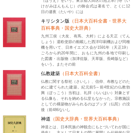
（ほうえ）をいう。東京都大田区の池上本門寺（い
けがみほんもんじ）の御会式は著名で、とくに12
日の逮夜（たいや）には
キリシタン版
（日本大百科全書・世界大
百科事典・国史大辞典）
九州三侯（大友、有馬、大村）による天正（てん
しょう）遣欧使節の舶載した西洋印刷機および同種
機を用いて、日本イエズス会が1591年（天正19）
ごろから約20年間に、おもに九州の各地で印刷し
た図書・出版物（加津佐版、天草版、長崎版など）
をいう。またその前
仏教建築
（日本大百科全書）
仏教に関する祭祀（さいし）、信仰、布教などのた
めに建てられた建築。紀元前5～前4世紀の仏教勃
興（ぼっこう）当初は、礼拝（らいはい）対象とす
る仏像も、それを納める仏堂もなかった。宗教施設
としての構築物がみられるのはブッダ（仏陀）の没
後（前486ないし
神道
（国史大辞典・世界大百科事典）
神道とは、日本民族の神観念にもとづいてわが国に
発生し、主として日本人の間に展開した伝統的な宗