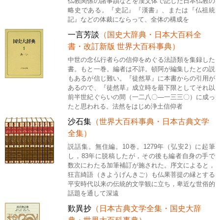
仏教関係の諸事蹟などを漢文体で記した日本仏教の
略史である。『史記』『漢書』、または『仏祖統
記』などの体裁にならって、全体の構成を
一言芳談
（国史大辞典・日本大百科全
書・改訂新版 世界大百科事典）
中世の念仏行者らの信仰をめぐる法語類を集録した
書。もと一巻。編者は不詳。頓阿が編集したとの説
もあるが信じ難い。『徒然草』に本書からの引用が
あるので、『徒然草』成立時を最下限としてそれ以
前半世紀ぐらいの間（一二八〇―一三三〇）に成っ
たと思われる。法然をはじめ浄土信仰者
沙石集
（世界大百科事典・日本古典文学
全集）
説話集。無住編。10巻。1279年（弘安2）に起筆
し，83年に脱稿したが，その後も編者自身の手で
数次にわたる加筆補訂が施された。序文によると，
狂言綺語（きようげんきご）も仏果菩提の縁とする
平安時代以来の伝統的文学観に立ち，卑近な世俗的
話題を通して深遠
歎異抄
（日本古典文学全集・国史大辞