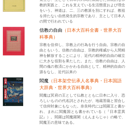
教的実践と、これを支えている生活態度および理念
をいう。神道は、二、三の教派を別にすれば、教祖
を持たない自然発生的宗教であり、主として日本人
の間で行われている
信教の自由
（日本大百科全書・世界大百
科事典）
宗教を信仰し、宗教上の行為を行う自由。宗教の自
由ともいう。信教の自由は、宗教的権威から人間精
神を解放することにより、近代の精神的自由の確立
に大きな役割を果たした。また、信教の自由は、人
間の魂の救済にかかわる自由として、精神的自由の
源をなし、近代以来の
閻魔
（日本架空伝承人名事典・日本国語
大辞典・世界大百科事典）
閻魔は冥府の王として仏教とともに日本に入り、恐
ろしいものの代名詞とされたが、地蔵菩薩と習合し
て信仰対象にもなった。奈良時代には閻羅王と書か
れ、まれに閻魔国とも書かれている（『日本霊異
記』）。閻羅は閻魔羅闍（えんまらじゃ）の略で、
閻魔王の意味である。