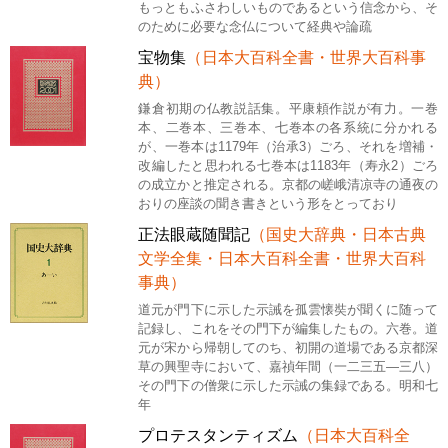
もっともふさわしいものであるという信念から、そ
のために必要な念仏について経典や論疏
宝物集
（日本大百科全書・世界大百科事
典）
鎌倉初期の仏教説話集。平康頼作説が有力。一巻
本、二巻本、三巻本、七巻本の各系統に分かれる
が、一巻本は1179年（治承3）ごろ、それを増補・
改編したと思われる七巻本は1183年（寿永2）ごろ
の成立かと推定される。京都の嵯峨清凉寺の通夜の
おりの座談の聞き書きという形をとっており
正法眼蔵随聞記
（国史大辞典・日本古典
文学全集・日本大百科全書・世界大百科
事典）
道元が門下に示した示誡を孤雲懐奘が聞くに随って
記録し、これをその門下が編集したもの。六巻。道
元が宋から帰朝してのち、初開の道場である京都深
草の興聖寺において、嘉禎年間（一二三五―三八）
その門下の僧衆に示した示誡の集録である。明和七
年
プロテスタンティズム
（日本大百科全