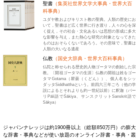
聖書
（集英社世界文学大事典・世界大百
科事典）
ユダヤ教およびキリスト教の聖典。人類の歴史にお
いて，聖書ほど広く世界に行き渡り，人々の心を深
く捉え，その社会・文化あるいは思想の形成に多大
な影響を与え，また熱心な研究の対象となってきた
ものはおそらくないであろう。その意味で，聖書は
人類の大いなる遺産
仏教
（国史大辞典・世界大百科事典）
仏陀と称せられる歴史的人物ゴータマの創始した宗
教。〔開祖ゴータマの生涯〕仏教の開祖は姓をゴー
タマGotama（瞿曇（くどん））、個人名をシッ
ダッタSiddhatthaという。前四六三年ごろ（他の学
説によるとそれよりも約一世紀以前）に釈迦（パー
リPāli語でŚākiya、サンスクリットSanskrit語で
Sākya）
ジャパンナレッジは約1900冊以上（総額850万円）の膨大
な辞書・事典などが使い放題のオンライン辞書・事典・叢